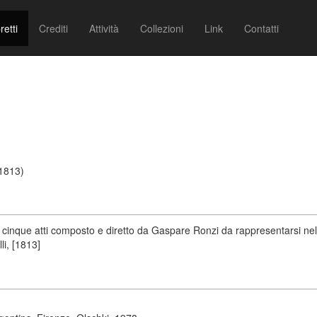
retti
Crediti
Attività
Collezioni
Link
Contatti
/1813)
n cinque atti composto e diretto da Gaspare Ronzi da rappresentarsi nel 
li, [1813]