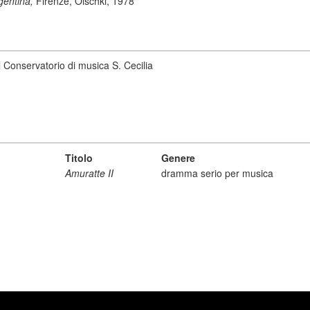
rgentina,
Firenze, Olschki, 1978
 Conservatorio di musica S. Cecilia
Titolo
Genere
Amuratte II
dramma serio per musica