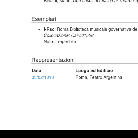
Rinaldi, Mario,
Due secoli di musica al Teatro A
Esemplari
I-Rsc
: Roma Biblioteca musicale governativa del
Collocazione: Carv.01526
Note: irreperibile
Rappresentazioni
Data
Luogo ed Edificio
03/02/1813
Roma, Teatro Argentina