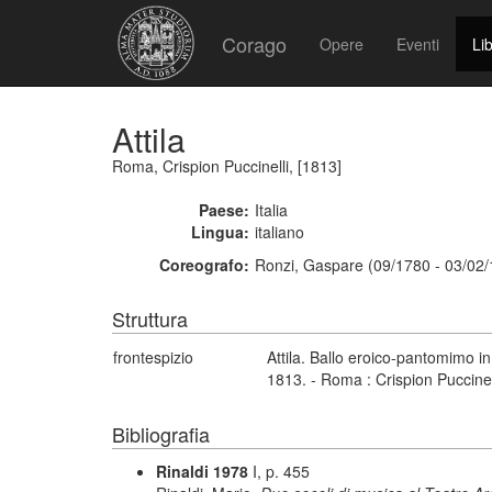
Corago
Opere
Eventi
Lib
Attila
Roma, Crispion Puccinelli, [1813]
Paese:
Italia
Lingua:
italiano
Coreografo:
Ronzi, Gaspare (09/1780 - 03/02
Struttura
frontespizio
Attila. Ballo eroico-pantomimo i
1813. - Roma : Crispion Puccinel
Bibliografia
Rinaldi 1978
I, p. 455