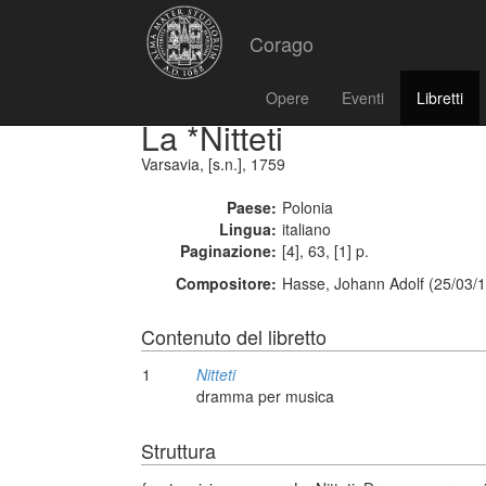
Corago
Opere
Eventi
Libretti
La *Nitteti
Varsavia, [s.n.], 1759
Paese:
Polonia
Lingua:
italiano
Paginazione:
[4], 63, [1] p.
Compositore:
Hasse, Johann Adolf (25/03/1
Contenuto del libretto
1
Nitteti
dramma per musica
Struttura