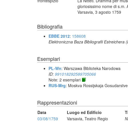
frontespizio
La Nitteti. Dramma per music
gloriosissimo nome di s.m. A
Varsavia, 3 agosto 1759
Bibliografia
EBBE 2012
:
158608
Elektroniczna Baza Bibliografii Estreichera
Esemplari
PL-Wn
: Warszawa Biblioteka Narodowa
ID:
991018292589705066
Note: 2 esemplari
RUS-Mrg
: Moskva Rossijskaja Gosudarstven
Rappresentazioni
Data
Luogo ed Edificio
T
03/08/1759
Varsavia, Teatro Regio
Ni