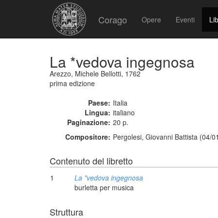
Corago
Opere
Eventi
Lib
La *vedova ingegnosa
Arezzo, Michele Bellotti, 1762
prima edizione
Paese:
Italia
Lingua:
italiano
Paginazione:
20 p.
Compositore:
Pergolesi, Giovanni Battista (04/
Contenuto del libretto
1
La *vedova ingegnosa
burletta per musica
Struttura