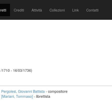
retti
Crediti
Attività
Collezioni
Link
Contatti
01/1710 - 16/03/1736)
Pergolesi, Giovanni Battista
- compositore
[Mariani, Tommaso]
- librettista