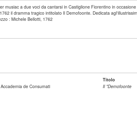
r musiac a due voci da cantarsi in Castiglione Fiorentino in occasione 
62 il dramma tragico intitolato Il Demofoonte. Dedicata agl'illustrissim
ezzo : Michele Bellotti, 1762
Titolo
co Accademia de Consumati
Il *Demofoonte