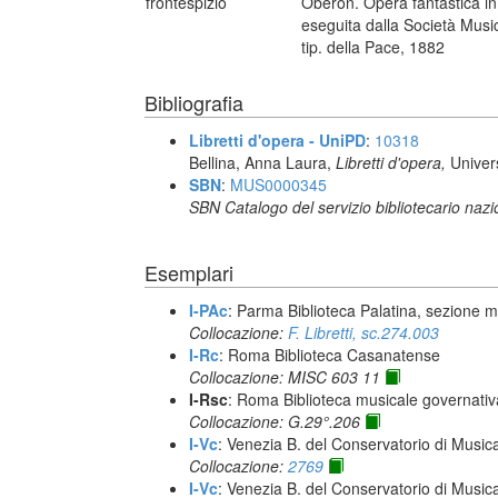
frontespizio
Oberon. Opera fantastica in
eseguita dalla Società Musi
tip. della Pace, 1882
Bibliografia
Libretti d'opera - UniPD
:
10318
Bellina, Anna Laura,
Libretti d'opera,
Univer
SBN
:
MUS0000345
SBN Catalogo del servizio bibliotecario naz
Esemplari
I-PAc
: Parma Biblioteca Palatina, sezione m
Collocazione:
F. Libretti, sc.274.003
I-Rc
: Roma Biblioteca Casanatense
Collocazione: MISC 603 11
I-Rsc
: Roma Biblioteca musicale governativa
Collocazione: G.29°.206
I-Vc
: Venezia B. del Conservatorio di Musi
Collocazione:
2769
I-Vc
: Venezia B. del Conservatorio di Musi