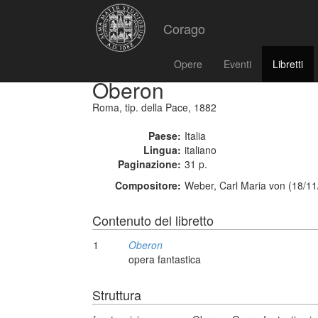
Corago
Opere
Eventi
Libretti
Oberon
Roma, tip. della Pace, 1882
Paese:
Italia
Lingua:
italiano
Paginazione:
31 p.
Compositore:
Weber, Carl Maria von (18/11
Contenuto del libretto
1
Oberon
opera fantastica
Struttura