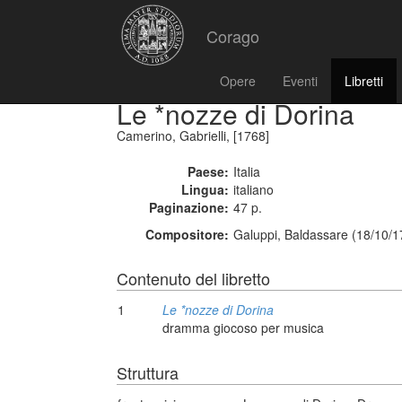
Corago
Opere
Eventi
Libretti
Le *nozze di Dorina
Camerino, Gabrielli, [1768]
Paese:
Italia
Lingua:
italiano
Paginazione:
47 p.
Compositore:
Galuppi, Baldassare (18/10/1
Contenuto del libretto
1
Le *nozze di Dorina
dramma giocoso per musica
Struttura