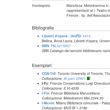
frontespizio
Mariulizza. Melodramma in 4
rappresentarsi al r. Teatro 
Firenze : tip. dell'Associazi
Bibliografia
Libretti d'opera - UniPD
:
4414
Bellina, Anna Laura,
Libretti d'opera,
Univer
SBN
:
PAL0215807
SBN Catalogo del servizio bibliotecario naz
Esemplari
CDN-Ttfl
: Toronto University of Toronto, T
Collocazione:
lib pam 00661
I-Fc
: Firenze Conservatorio Luigi Cherubun
Collocazione: E.VI.4039
I-Fm
: Firenze Biblioteca Marucelliana
Collocazione: Melodrammi Mel.2344.30
I-Mcom
: Milano Biblioteca comunale - Pal
Collocazione: MUS M 1-3196