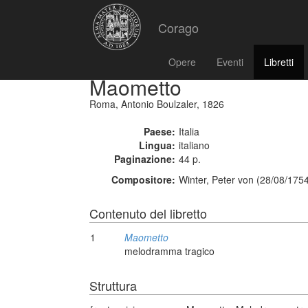
Corago
Opere
Eventi
Libretti
Maometto
Roma, Antonio Boulzaler, 1826
Paese:
Italia
Lingua:
italiano
Paginazione:
44 p.
Compositore:
Winter, Peter von (28/08/175
Contenuto del libretto
1
Maometto
melodramma tragico
Struttura