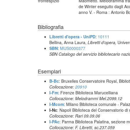
frontespizio
Maometto. Melodramma tragi
de Winter eseguito dagli Ac
anno V. - Roma : Antonio Bo
Bibliografia
Libretti d'opera - UniPD
:
10111
Bellina, Anna Laura,
Libretti d'opera,
Univer
SBN
:
MUS0000377
SBN Catalogo del servizio bibliotecario naz
Esemplari
B-Bc
: Bruxelles Conservatoire Royal, Biblio
Collocazione:
20910
I-Fm
: Firenze Biblioteca Marucelliana
Collocazione: Melodrammi Mel.2099.12
I-Mcom
: Milano Biblioteca comunale - Pal
I-Nc
: Napoli Biblioteca del Conservatorio di
Collocazione: Rari 09.09.06
I-PAc
: Parma Biblioteca Palatina, sezione m
Collocazione: F. Libretti, sc.237.059