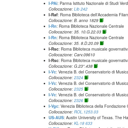
I-PAi
: Parma Istituto Nazionale di Studi Verd
Collocazione:
Lib 242
I-Raf
: Roma Biblioteca dell'Accademia Fil
Collocazione: B. anno 1829
I-Rn
: Roma Biblioteca Nazionale Centrale
Collocazione: 35. 10.G.22.03
I-Rn
: Roma Biblioteca Nazionale Centrale
Collocazione: 35. 8.D.20.09
I-Rsc
: Roma Biblioteca musicale governativa
Collocazione: Carv.09610
I-Rsc
: Roma Biblioteca musicale governativa
Collocazione: G.23°.438
I-Vc
: Venezia B. del Conservatorio di Musi
Collocazione:
2324
I-Vc
: Venezia B. del Conservatorio di Musi
Collocazione:
2325
I-Vc
: Venezia B. del Conservatorio di Musi
Collocazione:
2326
I-Vgc
: Venezia Biblioteca della Fondazione 
Collocazione:
ROL.1253.03
US-AUS
: Austin University of Texas. The
Collocazione:
KL-18 633