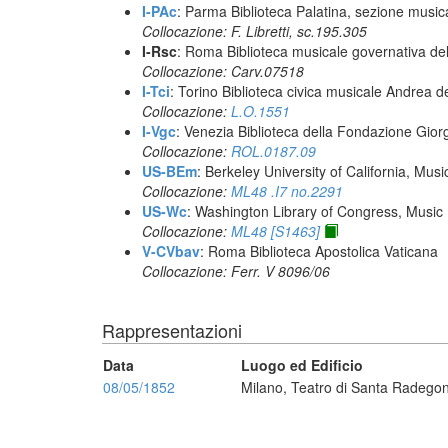
I-PAc
: Parma Biblioteca Palatina, sezione music
Collocazione: F. Libretti, sc.195.305
I-Rsc
: Roma Biblioteca musicale governativa del
Collocazione: Carv.07518
I-Tci
: Torino Biblioteca civica musicale Andrea d
Collocazione:
L.O.1551
I-Vgc
: Venezia Biblioteca della Fondazione Giorg
Collocazione:
ROL.0187.09
US-BEm
: Berkeley University of California, Mus
Collocazione:
ML48 .I7 no.2291
US-Wc
: Washington Library of Congress, Music 
Collocazione:
ML48 [S1463]
V-CVbav
: Roma Biblioteca Apostolica Vaticana
Collocazione: Ferr. V 8096/06
Rappresentazioni
Data
Luogo ed Edificio
08/05/1852
Milano, Teatro di Santa Radego