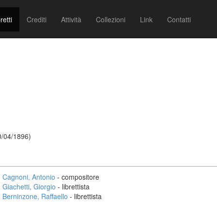
retti
Crediti
Attività
Collezioni
Link
Contatti
0/04/1896)
Cagnoni, Antonio
- compositore
Giachetti, Giorgio
- librettista
Berninzone, Raffaello
- librettista