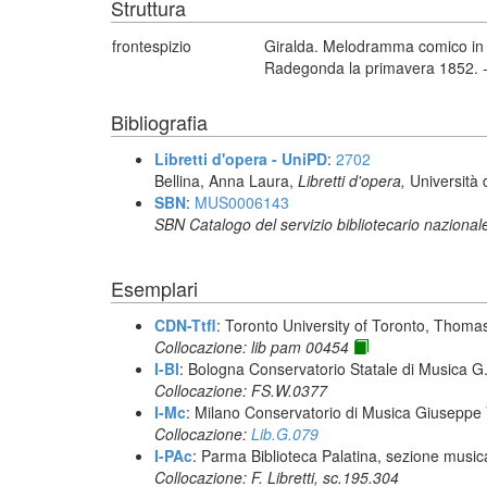
Struttura
frontespizio
Giralda. Melodramma comico in t
Radegonda la primavera 1852. -
Bibliografia
Libretti d'opera - UniPD
:
2702
Bellina, Anna Laura,
Libretti d'opera,
Università 
SBN
:
MUS0006143
SBN Catalogo del servizio bibliotecario nazional
Esemplari
CDN-Ttfl
: Toronto University of Toronto, Thoma
Collocazione: lib pam 00454
I-Bl
: Bologna Conservatorio Statale di Musica G. 
Collocazione: FS.W.0377
I-Mc
: Milano Conservatorio di Musica Giuseppe V
Collocazione:
Lib.G.079
I-PAc
: Parma Biblioteca Palatina, sezione music
Collocazione: F. Libretti, sc.195.304