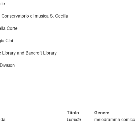
ale
 Conservatorio di musica S. Cecilia
ella Corte
io Cini
ic Library and Bancroft Library
Division
Titolo
Genere
nda
Giralda
melodramma comico