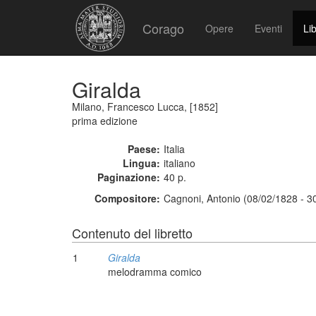
Corago
Opere
Eventi
Lib
Giralda
Milano, Francesco Lucca, [1852]
prima edizione
Paese:
Italia
Lingua:
italiano
Paginazione:
40 p.
Compositore:
Cagnoni, Antonio (08/02/1828 - 3
Contenuto del libretto
1
Giralda
melodramma comico