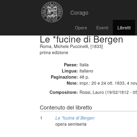
Corago
Opere
Eventi
Libretti
Le *fucine di Bergen
Roma, Michele Puccinelli, [1833]
prima edizione
Paese:
Italia
Lingua:
italiano
Paginazione:
48 p.
Note:
impr.: 20 e 24 ott. 1833, 4 no
Compositore:
Rossi, Lauro (19/02/1812 - 0
Contenuto del libretto
1
Le *fucine di Bergen
opera semiseria