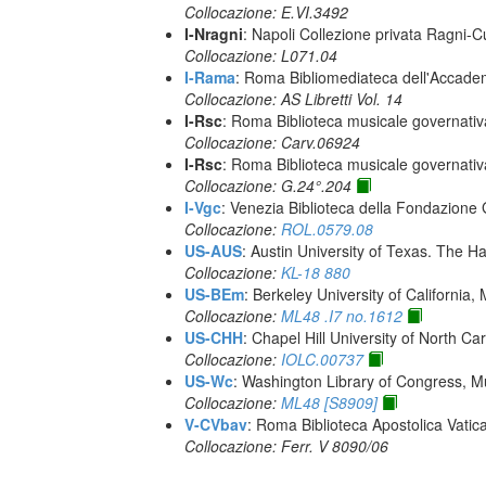
Collocazione: E.VI.3492
I-Nragni
: Napoli Collezione privata Ragni-
Collocazione: L071.04
I-Rama
: Roma Bibliomediateca dell'Accadem
Collocazione: AS Libretti Vol. 14
I-Rsc
: Roma Biblioteca musicale governativa
Collocazione: Carv.06924
I-Rsc
: Roma Biblioteca musicale governativa
Collocazione: G.24°.204
I-Vgc
: Venezia Biblioteca della Fondazione 
Collocazione:
ROL.0579.08
US-AUS
: Austin University of Texas. The
Collocazione:
KL-18 880
US-BEm
: Berkeley University of California,
Collocazione:
ML48 .I7 no.1612
US-CHH
: Chapel Hill University of North Car
Collocazione:
IOLC.00737
US-Wc
: Washington Library of Congress, Mu
Collocazione:
ML48 [S8909]
V-CVbav
: Roma Biblioteca Apostolica Vatic
Collocazione: Ferr. V 8090/06