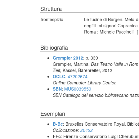
Struttura
frontespizio
Le fucine di Bergen. Melo-d
degl'ill.mi signori Capranic
Roma : Michele Puccinelli, 
Bibliografia
Grempler 2012
: p. 339
Grempler, Martina,
Das Teatro Valle in Rom
Zeit,
Kassel, Bärenreiter, 2012
OCLC
:
47202674
Online Computer Library Center,
SBN
:
MUS0039559
SBN Catalogo del servizio bibliotecario naz
Esemplari
B-Bc
: Bruxelles Conservatoire Royal, Biblio
Collocazione:
20422
I-Fc
: Firenze Conservatorio Luigi Cherubun