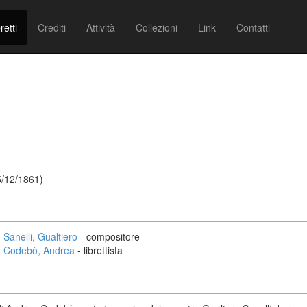
retti
Crediti
Attività
Collezioni
Link
Contatti
5/12/1861)
Sanelli, Gualtiero
- compositore
Codebò, Andrea
- librettista