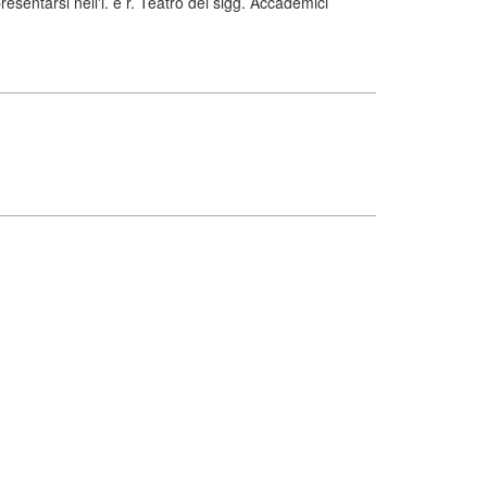
sentarsi nell'i. e r. Teatro dei sigg. Accademici