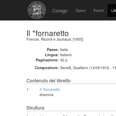
Corago
Opere
Eventi
Lib
Il *fornaretto
Firenze, Ricordi e Jouhaud, [1855]
Paese:
Italia
Lingua:
italiano
Paginazione:
32 p.
Compositore:
Sanelli, Gualtiero (14/05/1816 - 1
Contenuto del libretto
1
Il *fornaretto
dramma
Struttura