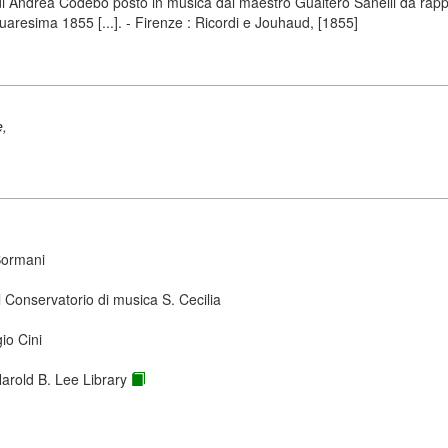
 di Andrea Codebò posto in musica dal maestro Gualtero Sanelli da rappre
quaresima 1855 [...]. - Firenze : Ricordi e Jouhaud, [1855]
e,
Sormani
 Conservatorio di musica S. Cecilia
io Cini
Harold B. Lee Library