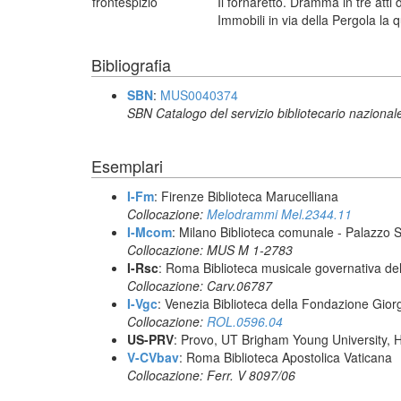
frontespizio
Il fornaretto. Dramma in tre atti
Immobili in via della Pergola la 
Bibliografia
SBN
:
MUS0040374
SBN Catalogo del servizio bibliotecario nazional
Esemplari
I-Fm
: Firenze Biblioteca Marucelliana
Collocazione:
Melodrammi Mel.2344.11
I-Mcom
: Milano Biblioteca comunale - Palazzo 
Collocazione: MUS M 1-2783
I-Rsc
: Roma Biblioteca musicale governativa del
Collocazione: Carv.06787
I-Vgc
: Venezia Biblioteca della Fondazione Giorg
Collocazione:
ROL.0596.04
US-PRV
: Provo, UT Brigham Young University, 
V-CVbav
: Roma Biblioteca Apostolica Vaticana
Collocazione: Ferr. V 8097/06