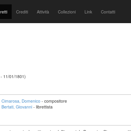
retti
Crediti
Attività
Collezioni
Link
Contatti
- 11/01/1801)
Cimarosa, Domenico
- compositore
Bertati, Giovanni
- librettista