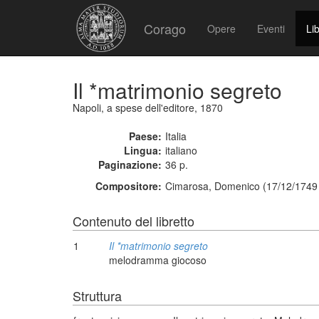
Corago
Opere
Eventi
Lib
Il *matrimonio segreto
Napoli, a spese dell'editore, 1870
Paese:
Italia
Lingua:
italiano
Paginazione:
36 p.
Compositore:
Cimarosa, Domenico (17/12/1749 
Contenuto del libretto
1
Il *matrimonio segreto
melodramma giocoso
Struttura