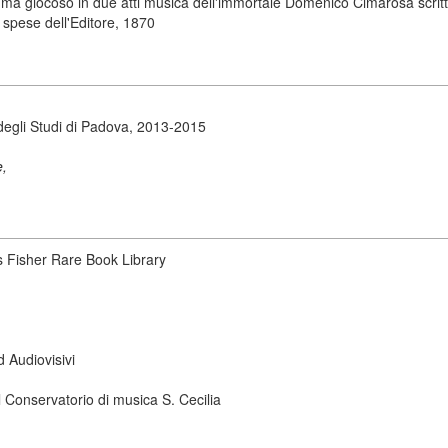
a giocoso in due atti musica dell'immortale Domenico Cimarosa scritta 
 spese dell'Editore, 1870
degli Studi di Padova, 2013-2015
e,
s Fisher Rare Book Library
d Audiovisivi
 Conservatorio di musica S. Cecilia