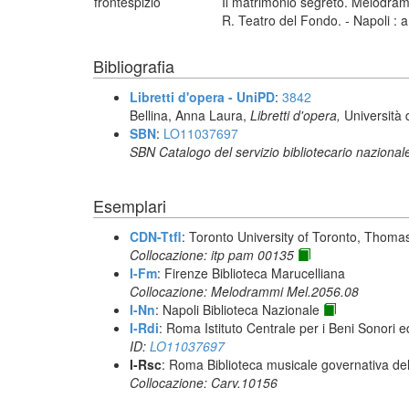
frontespizio
Il matrimonio segreto. Melodramm
R. Teatro del Fondo. - Napoli : a
Bibliografia
Libretti d'opera - UniPD
:
3842
Bellina, Anna Laura,
Libretti d'opera,
Università 
SBN
:
LO11037697
SBN Catalogo del servizio bibliotecario nazional
Esemplari
CDN-Ttfl
: Toronto University of Toronto, Thoma
Collocazione: itp pam 00135
I-Fm
: Firenze Biblioteca Marucelliana
Collocazione: Melodrammi Mel.2056.08
I-Nn
: Napoli Biblioteca Nazionale
I-Rdi
: Roma Istituto Centrale per i Beni Sonori e
ID:
LO11037697
I-Rsc
: Roma Biblioteca musicale governativa del
Collocazione: Carv.10156