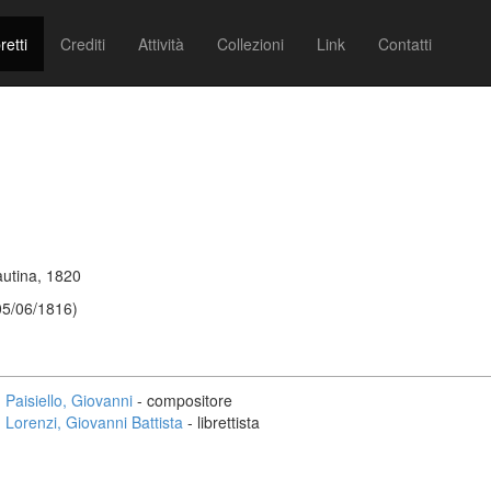
retti
Crediti
Attività
Collezioni
Link
Contatti
autina, 1820
 05/06/1816)
Paisiello, Giovanni
- compositore
Lorenzi, Giovanni Battista
- librettista