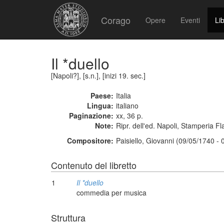
Corago
Opere
Eventi
Lib
Il *duello
[Napoli?], [s.n.], [inizi 19. sec.]
Paese:
Italia
Lingua:
italiano
Paginazione:
xx, 36 p.
Note:
Ripr. dell'ed. Napoli, Stamperia Fl
Compositore:
Paisiello, Giovanni (09/05/1740 -
Contenuto del libretto
1
Il *duello
commedia per musica
Struttura