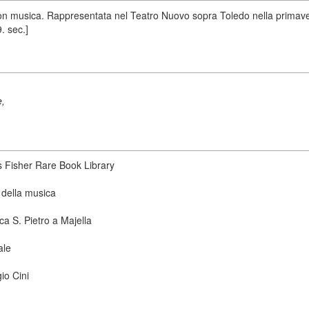
con musica. Rappresentata nel Teatro Nuovo sopra Toledo nella primave
9. sec.]
e,
s Fisher Rare Book Library
 della musica
ca S. Pietro a Majella
ale
io Cini