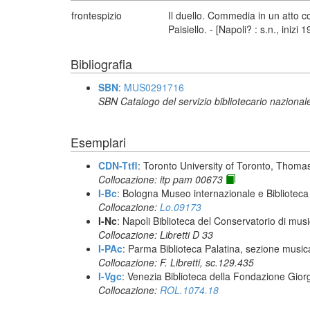
frontespizio
Il duello. Commedia in un atto 
Paisiello. - [Napoli? : s.n., inizi 1
Bibliografia
SBN
:
MUS0291716
SBN Catalogo del servizio bibliotecario nazional
Esemplari
CDN-Ttfl
: Toronto University of Toronto, Thoma
Collocazione: itp pam 00673
I-Bc
: Bologna Museo internazionale e Biblioteca
Collocazione:
Lo.09173
I-Nc
: Napoli Biblioteca del Conservatorio di musi
Collocazione: Libretti D 33
I-PAc
: Parma Biblioteca Palatina, sezione music
Collocazione: F. Libretti, sc.129.435
I-Vgc
: Venezia Biblioteca della Fondazione Giorg
Collocazione:
ROL.1074.18