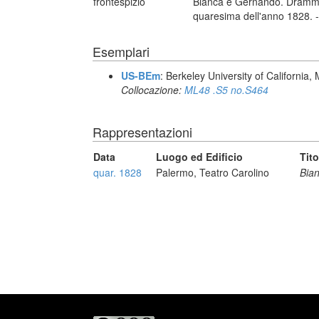
frontespizio
Bianca e Gernando. Dramma s
quaresima dell'anno 1828. -
Esemplari
US-BEm
: Berkeley University of California,
Collocazione:
ML48 .S5 no.S464
Rappresentazioni
Data
Luogo ed Edificio
Tito
quar. 1828
Palermo, Teatro Carolino
Bia