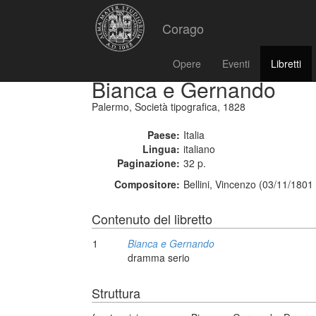
Corago
Opere
Eventi
Libretti
Bianca e Gernando
Palermo, Società tipografica, 1828
Paese:
Italia
Lingua:
italiano
Paginazione:
32 p.
Compositore:
Bellini, Vincenzo (03/11/1801
Contenuto del libretto
1
Bianca e Gernando
dramma serio
Struttura