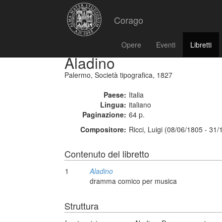
Corago
Opere
Eventi
Libretti
Aladino
Palermo, Società tipografica, 1827
Paese:
Italia
Lingua:
italiano
Paginazione:
64 p.
Compositore:
Ricci, Luigi (08/06/1805 - 31
Contenuto del libretto
1
Aladino
dramma comico per musica
Struttura