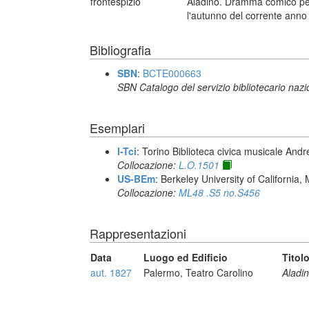
frontespizio
Aladino. Dramma comico per 
l'autunno del corrente anno
Bibliografia
SBN
:
BCTE000663
SBN Catalogo del servizio bibliotecario naz
Esemplari
I-Tci
: Torino Biblioteca civica musicale Andr
Collocazione:
L.O.1501
US-BEm
: Berkeley University of California,
Collocazione:
ML48 .S5 no.S456
Rappresentazioni
Data
Luogo ed Edificio
Titol
aut. 1827
Palermo, Teatro Carolino
Aladi