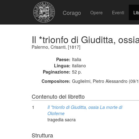
Corago
Opere
Eventi
Lib
Il *trionfo di Giuditta, os
Palermo, Crisanti, [1817]
Paese:
Italia
Lingua:
italiano
Paginazione:
52 p.
Compositore:
Guglielmi, Pietro Alessandro (09/
Contenuto del libretto
1
Il *trionfo di Giuditta, ossia La morte di
Oloferne
tragedia sacra
Struttura