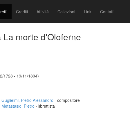
retti
Crediti
Attività
Collezioni
Link
Contatti
sia La morte d'Oloferne
12/1728 - 19/11/1804)
Guglielmi, Pietro Alessandro
- compositore
Metastasio, Pietro
- librettista