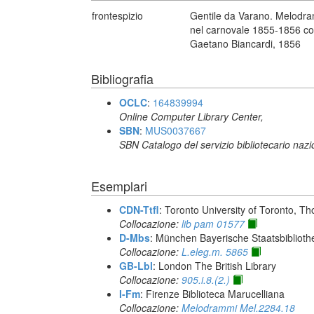
frontespizio
Gentile da Varano. Melodram
nel carnovale 1855-1856 con 
Gaetano Biancardi, 1856
Bibliografia
OCLC
:
164839994
Online Computer Library Center,
SBN
:
MUS0037667
SBN Catalogo del servizio bibliotecario naz
Esemplari
CDN-Ttfl
: Toronto University of Toronto, T
Collocazione:
lib pam 01577
D-Mbs
: München Bayerische Staatsbiblioth
Collocazione:
L.eleg.m. 5865
GB-Lbl
: London The British Library
Collocazione:
905.i.8.(2.)
I-Fm
: Firenze Biblioteca Marucelliana
Collocazione:
Melodrammi Mel.2284.18