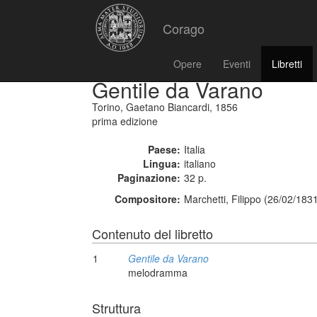
Corago
Opere
Eventi
Libretti
Gentile da Varano
Torino, Gaetano Biancardi, 1856
prima edizione
Paese:
Italia
Lingua:
italiano
Paginazione:
32 p.
Compositore:
Marchetti, Filippo (26/02/183
Contenuto del libretto
1
Gentile da Varano
melodramma
Struttura