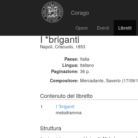
Corago
Opere
Eventi
Libretti
I *briganti
Napoli, Criscuolo, 1853
Paese:
Italia
Lingua:
italiano
Paginazione:
36 p.
Compositore:
Mercadante, Saverio (17/09/
Contenuto del libretto
1
I *briganti
melodramma
Struttura