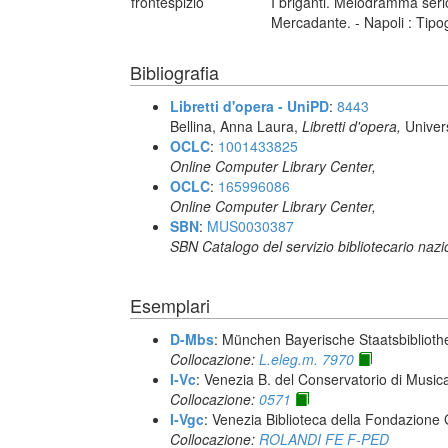
frontespizio
I briganti. Melodramma seri
Mercadante. - Napoli : Tipo
Bibliografia
Libretti d'opera - UniPD
:
8443
Bellina, Anna Laura,
Libretti d'opera,
Univer
OCLC
:
1001433825
Online Computer Library Center,
OCLC
:
165996086
Online Computer Library Center,
SBN
:
MUS0030387
SBN Catalogo del servizio bibliotecario naz
Esemplari
D-Mbs
: München Bayerische Staatsbiblioth
Collocazione:
L.eleg.m. 7970
I-Vc
: Venezia B. del Conservatorio di Musi
Collocazione:
0571
I-Vgc
: Venezia Biblioteca della Fondazione 
Collocazione:
ROLANDI FE F-PED