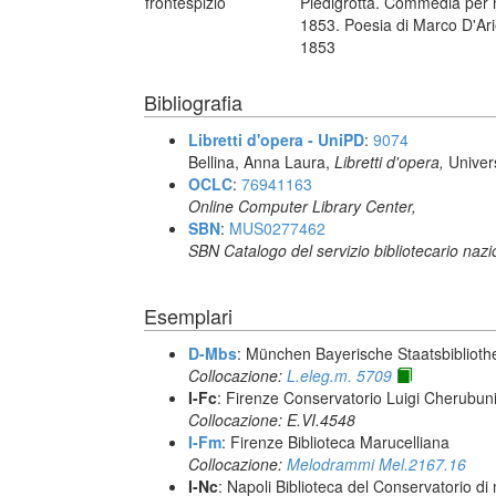
frontespizio
Piedigrotta. Commedia per mu
1853. Poesia di Marco D'Arie
1853
Bibliografia
Libretti d'opera - UniPD
:
9074
Bellina, Anna Laura,
Libretti d'opera,
Univer
OCLC
:
76941163
Online Computer Library Center,
SBN
:
MUS0277462
SBN Catalogo del servizio bibliotecario naz
Esemplari
D-Mbs
: München Bayerische Staatsbiblioth
Collocazione:
L.eleg.m. 5709
I-Fc
: Firenze Conservatorio Luigi Cherubun
Collocazione: E.VI.4548
I-Fm
: Firenze Biblioteca Marucelliana
Collocazione:
Melodrammi Mel.2167.16
I-Nc
: Napoli Biblioteca del Conservatorio di