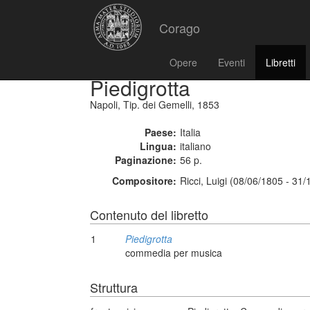
Corago
Opere
Eventi
Libretti
Piedigrotta
Napoli, Tip. dei Gemelli, 1853
Paese:
Italia
Lingua:
italiano
Paginazione:
56 p.
Compositore:
Ricci, Luigi (08/06/1805 - 31
Contenuto del libretto
1
Piedigrotta
commedia per musica
Struttura