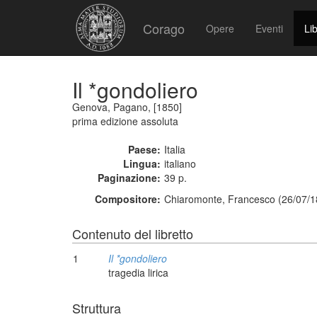
Corago
Opere
Eventi
Lib
Il *gondoliero
Genova, Pagano, [1850]
prima edizione assoluta
Paese:
Italia
Lingua:
italiano
Paginazione:
39 p.
Compositore:
Chiaromonte, Francesco (26/07/1
Contenuto del libretto
1
Il *gondoliero
tragedia lirica
Struttura