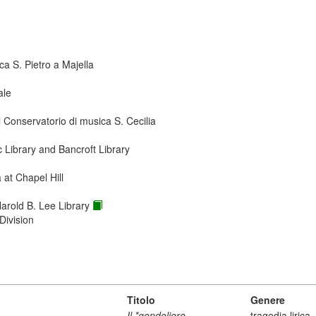
ca S. Pietro a Majella
ale
 Conservatorio di musica S. Cecilia
ic Library and Bancroft Library
 at Chapel Hill
Harold B. Lee Library
Division
Titolo
Genere
Il *gondoliero
tragedia lirica