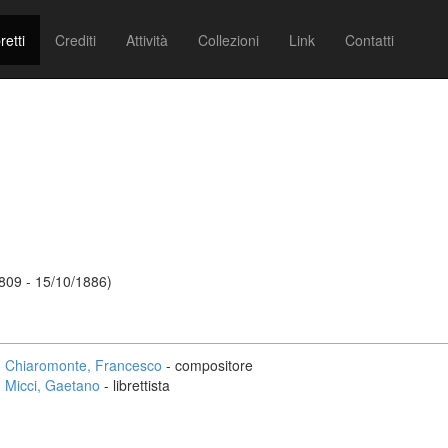
retti
Crediti
Attività
Collezioni
Link
Contatti
809 - 15/10/1886)
Chiaromonte, Francesco
- compositore
Micci, Gaetano
- librettista