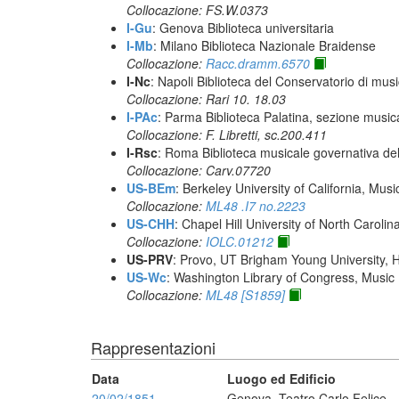
Collocazione: FS.W.0373
I-Gu
: Genova Biblioteca universitaria
I-Mb
: Milano Biblioteca Nazionale Braidense
Collocazione:
Racc.dramm.6570
I-Nc
: Napoli Biblioteca del Conservatorio di musi
Collocazione: Rari 10. 18.03
I-PAc
: Parma Biblioteca Palatina, sezione music
Collocazione: F. Libretti, sc.200.411
I-Rsc
: Roma Biblioteca musicale governativa del
Collocazione: Carv.07720
US-BEm
: Berkeley University of California, Mus
Collocazione:
ML48 .I7 no.2223
US-CHH
: Chapel Hill University of North Carolina
Collocazione:
IOLC.01212
US-PRV
: Provo, UT Brigham Young University, 
US-Wc
: Washington Library of Congress, Music 
Collocazione:
ML48 [S1859]
Rappresentazioni
Data
Luogo ed Edificio
20/02/1851
Genova, Teatro Carlo Felice