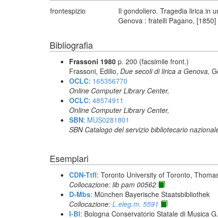
frontespizio
Il gondoliero. Tragedia lirica in
Genova : fratelli Pagano, [1850]
Bibliografia
Frassoni 1980
p. 200 (facsimile front.)
Frassoni, Edilio,
Due secoli di lirica a Genova,
G
OCLC
:
165356770
Online Computer Library Center,
OCLC
:
48574911
Online Computer Library Center,
SBN
:
MUS0281801
SBN Catalogo del servizio bibliotecario nazional
Esemplari
CDN-Ttfl
: Toronto University of Toronto, Thoma
Collocazione: lib pam 00562
D-Mbs
: München Bayerische Staatsbibliothek
Collocazione:
L.eleg.m. 5591
I-Bl
: Bologna Conservatorio Statale di Musica G. 