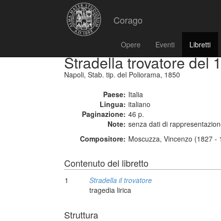
Corago
Opere
Eventi
Libretti
Stradella trovatore del 
Napoli, Stab. tip. del Poliorama, 1850
Paese:
Italia
Lingua:
italiano
Paginazione:
46 p.
Note:
senza dati di rappresentazione
Compositore:
Moscuzza, Vincenzo (1827 - 
Contenuto del libretto
1
Stradella il trovatore
tragedia lirica
Struttura