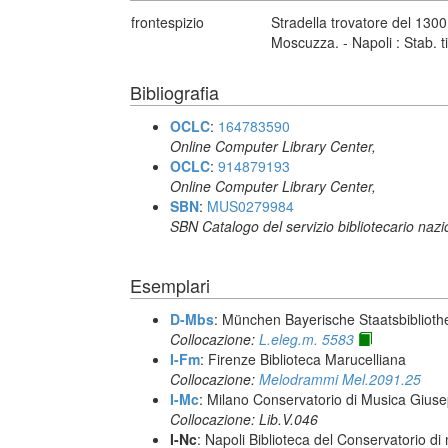
frontespizio
Stradella trovatore del 1300
Moscuzza. - Napoli : Stab. t
Bibliografia
OCLC
:
164783590
Online Computer Library Center,
OCLC
:
914879193
Online Computer Library Center,
SBN
:
MUS0279984
SBN Catalogo del servizio bibliotecario naz
Esemplari
D-Mbs
: München Bayerische Staatsbiblioth
Collocazione:
L.eleg.m. 5583
I-Fm
: Firenze Biblioteca Marucelliana
Collocazione:
Melodrammi Mel.2091.25
I-Mc
: Milano Conservatorio di Musica Giuse
Collocazione: Lib.V.046
I-Nc
: Napoli Biblioteca del Conservatorio di