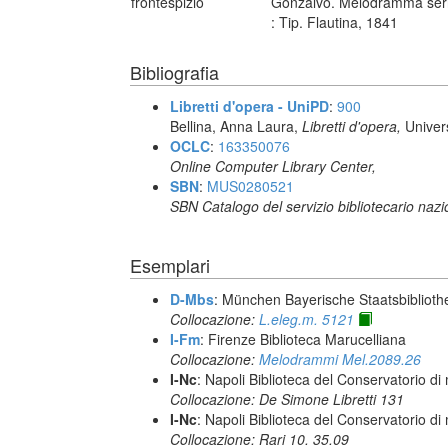
frontespizio
Gonzalvo. Melodramma serio 
: Tip. Flautina, 1841
Bibliografia
Libretti d'opera - UniPD
:
900
Bellina, Anna Laura,
Libretti d'opera,
Univer
OCLC
:
163350076
Online Computer Library Center,
SBN
:
MUS0280521
SBN Catalogo del servizio bibliotecario naz
Esemplari
D-Mbs
: München Bayerische Staatsbiblioth
Collocazione:
L.eleg.m. 5121
I-Fm
: Firenze Biblioteca Marucelliana
Collocazione:
Melodrammi Mel.2089.26
I-Nc
: Napoli Biblioteca del Conservatorio di
Collocazione: De Simone Libretti 131
I-Nc
: Napoli Biblioteca del Conservatorio di
Collocazione: Rari 10. 35.09