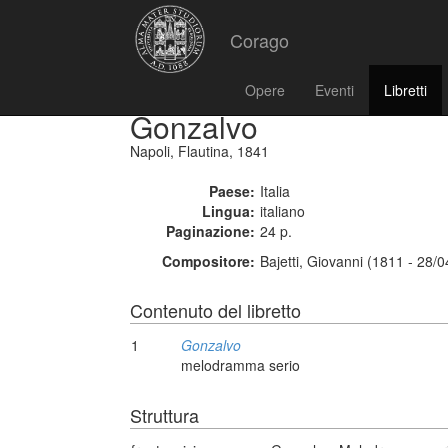
Corago
Opere
Eventi
Libretti
Gonzalvo
Napoli, Flautina, 1841
Paese:
Italia
Lingua:
italiano
Paginazione:
24 p.
Compositore:
Bajetti, Giovanni (1811 - 28/
Contenuto del libretto
1
Gonzalvo
melodramma serio
Struttura