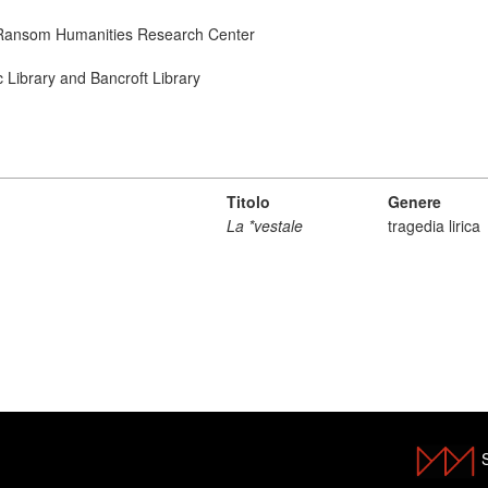
ry Ransom Humanities Research Center
ic Library and Bancroft Library
Titolo
Genere
La *vestale
tragedia lirica