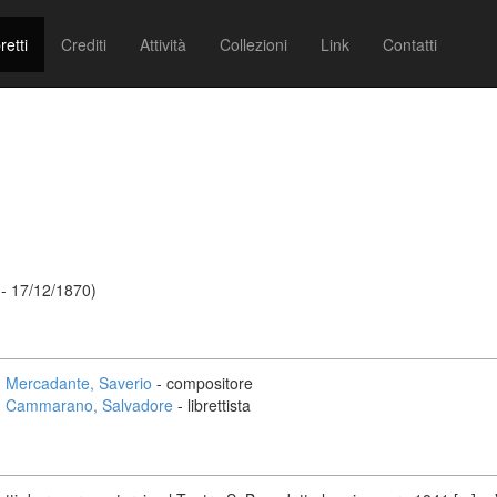
retti
Crediti
Attività
Collezioni
Link
Contatti
- 17/12/1870)
Mercadante, Saverio
- compositore
Cammarano, Salvadore
- librettista