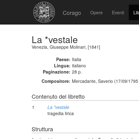
Corago
Opere
Eventi
Lib
La *vestale
Venezia, Giuseppe Molinari, [1841]
Paese:
Italia
Lingua:
italiano
Paginazione:
28 p.
Compositore:
Mercadante, Saverio (17/09/1795 
Contenuto del libretto
1
La *vestale
tragedia lirica
Struttura