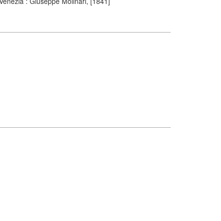
- Venezia : Giuseppe Molinari, [1841]