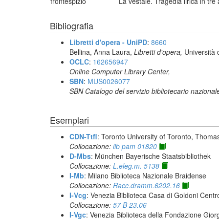
frontespizio
La vestale. Tragedia lirica in tr
Bibliografia
Libretti d'opera - UniPD
:
8660
Bellina, Anna Laura,
Libretti d'opera,
Università 
OCLC
:
162656947
Online Computer Library Center,
SBN
:
MUS0026077
SBN Catalogo del servizio bibliotecario nazional
Esemplari
CDN-Ttfl
: Toronto University of Toronto, Thoma
Collocazione:
lib pam 01820
D-Mbs
: München Bayerische Staatsbibliothek
Collocazione:
L.eleg.m. 5138
I-Mb
: Milano Biblioteca Nazionale Braidense
Collocazione:
Racc.dramm.6202.16
I-Vcg
: Venezia Biblioteca Casa di Goldoni Centro
Collocazione:
57 B 23.06
I-Vgc
: Venezia Biblioteca della Fondazione Giorg