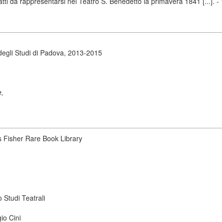
e atti da rappresentarsi nel Teatro S. Benedetto la primavera 1841 [...]. 
degli Studi di Padova, 2013-2015
e,
s Fisher Rare Book Library
 Studi Teatrali
io Cini