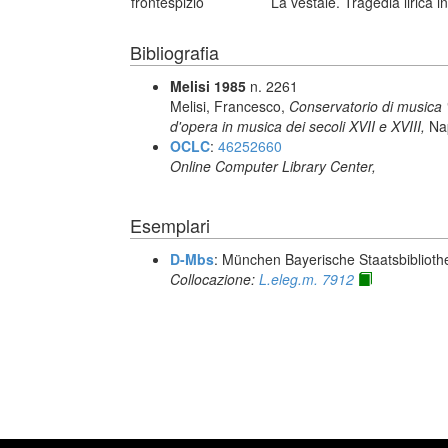
frontespizio
La vestale. Tragedia lirica in
Bibliografia
Melisi 1985
n. 2261
Melisi, Francesco,
Conservatorio di musica "S
d'opera in musica dei secoli XVII e XVIII,
Nap
OCLC
:
46252660
Online Computer Library Center,
Esemplari
D-Mbs
: München Bayerische Staatsbiblioth
Collocazione:
L.eleg.m. 7912