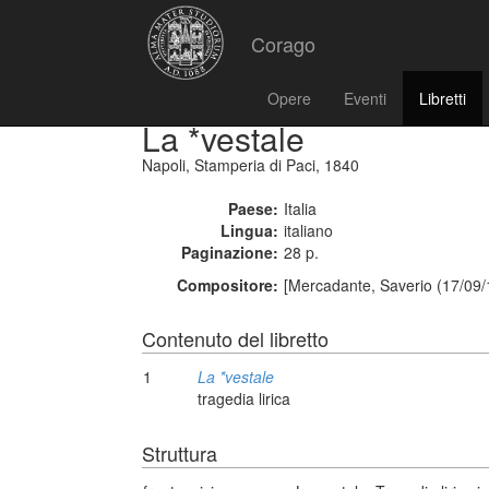
Corago
Opere
Eventi
Libretti
La *vestale
Napoli, Stamperia di Paci, 1840
Paese:
Italia
Lingua:
italiano
Paginazione:
28 p.
Compositore:
[Mercadante, Saverio (17/09/
Contenuto del libretto
1
La *vestale
tragedia lirica
Struttura