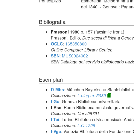
frontespizio
Esmeralda. Melodramma in tr
del 1840. - Genova : Pagan
Bibliografia
Frassoni 1980
p. 157 (facsimile front.)
Frassoni, Edilio,
Due secoli di lirica a Geno
OCLC
:
165356800
Online Computer Library Center,
SBN
:
MUS0024062
SBN Catalogo del servizio bibliotecario naz
Esemplari
D-Mbs
: München Bayerische Staatsbiblioth
Collocazione:
L.eleg.m. 5039
I-Gu
: Genova Biblioteca universitaria
I-Rsc
: Roma Biblioteca musicale governativa
Collocazione: Carv.05791
I-Tci
: Torino Biblioteca civica musicale Andr
Collocazione:
L.O.1208
I-Vgc
: Venezia Biblioteca della Fondazione 