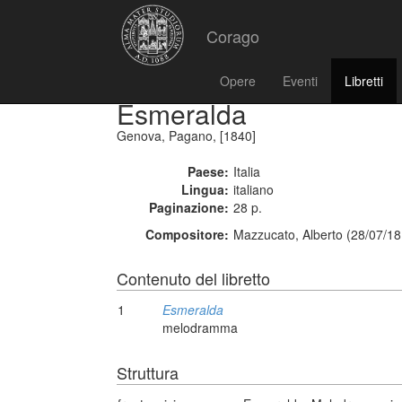
Corago
Opere
Eventi
Libretti
Esmeralda
Genova, Pagano, [1840]
Paese:
Italia
Lingua:
italiano
Paginazione:
28 p.
Compositore:
Mazzucato, Alberto (28/07/18
Contenuto del libretto
1
Esmeralda
melodramma
Struttura