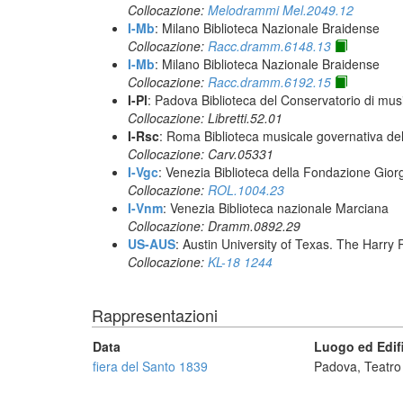
Collocazione:
Melodrammi Mel.2049.12
I-Mb
: Milano Biblioteca Nazionale Braidense
Collocazione:
Racc.dramm.6148.13
I-Mb
: Milano Biblioteca Nazionale Braidense
Collocazione:
Racc.dramm.6192.15
I-Pl
: Padova Biblioteca del Conservatorio di mus
Collocazione: Libretti.52.01
I-Rsc
: Roma Biblioteca musicale governativa del
Collocazione: Carv.05331
I-Vgc
: Venezia Biblioteca della Fondazione Giorg
Collocazione:
ROL.1004.23
I-Vnm
: Venezia Biblioteca nazionale Marciana
Collocazione: Dramm.0892.29
US-AUS
: Austin University of Texas. The Har
Collocazione:
KL-18 1244
Rappresentazioni
Data
Luogo ed Edif
fiera del Santo 1839
Padova, Teatr