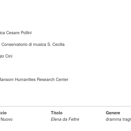
ica Cesare Pollini
 Conservatorio di musica S. Cecilia
io Cini
ry Ransom Humanities Research Center
icio
Titolo
Genere
o Nuovo
Elena da Feltre
dramma tragi