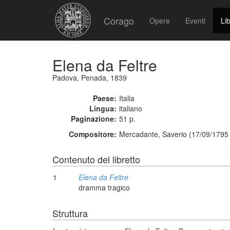
Corago
Opere
Eventi
Lib
Elena da Feltre
Padova, Penada, 1839
Paese:
Italia
Lingua:
italiano
Paginazione:
51 p.
Compositore:
Mercadante, Saverio (17/09/1795 
Contenuto del libretto
1
Elena da Feltre
dramma tragico
Struttura