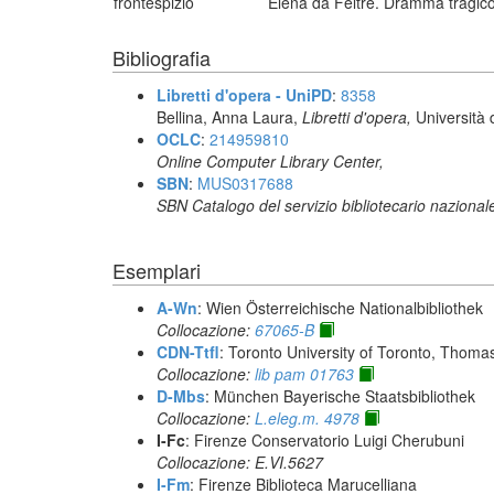
frontespizio
Elena da Feltre. Dramma tragico 
Bibliografia
Libretti d'opera - UniPD
:
8358
Bellina, Anna Laura,
Libretti d'opera,
Università 
OCLC
:
214959810
Online Computer Library Center,
SBN
:
MUS0317688
SBN Catalogo del servizio bibliotecario nazional
Esemplari
A-Wn
: Wien Österreichische Nationalbibliothek
Collocazione:
67065-B
CDN-Ttfl
: Toronto University of Toronto, Thoma
Collocazione:
lib pam 01763
D-Mbs
: München Bayerische Staatsbibliothek
Collocazione:
L.eleg.m. 4978
I-Fc
: Firenze Conservatorio Luigi Cherubuni
Collocazione: E.VI.5627
I-Fm
: Firenze Biblioteca Marucelliana