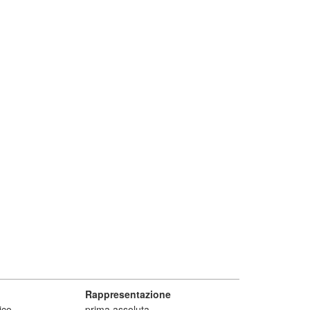
Rappresentazione
ico
prima assoluta