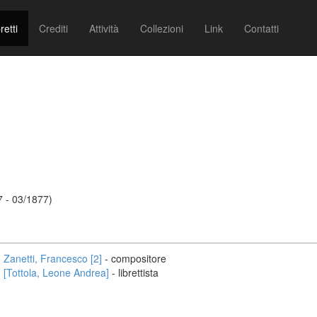
retti
Crediti
Attività
Collezioni
Link
Contatti
7 - 03/1877)
Zanetti, Francesco [2]
- compositore
[Tottola, Leone Andrea]
- librettista