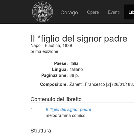
Corago
Opere
Eventi
Lib
Il *figlio del signor padre
Napoli, Flautina, 1839
prima edizione
Paese:
Italia
Lingua:
italiano
Paginazione:
36 p.
Compositore:
Zanetti, Francesco [2] (26/01/183
Contenuto del libretto
1
Il *figlio del signor padre
melodramma comico
Struttura