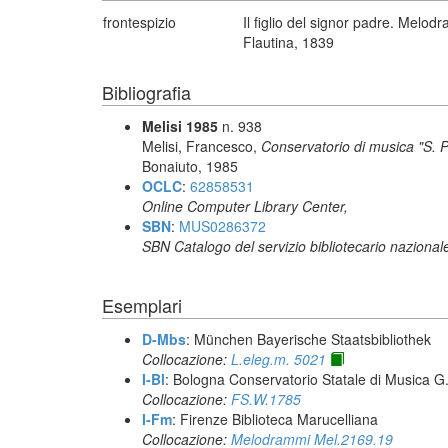
frontespizio
Il figlio del signor padre. Melod
Flautina, 1839
Bibliografia
Melisi 1985
n. 938
Melisi, Francesco,
Conservatorio di musica "S. Pi
Bonaiuto, 1985
OCLC
:
62858531
Online Computer Library Center,
SBN
:
MUS0286372
SBN Catalogo del servizio bibliotecario nazional
Esemplari
D-Mbs
: München Bayerische Staatsbibliothek
Collocazione:
L.eleg.m. 5021
I-Bl
: Bologna Conservatorio Statale di Musica G. 
Collocazione:
FS.W.1785
I-Fm
: Firenze Biblioteca Marucelliana
Collocazione:
Melodrammi Mel.2169.19