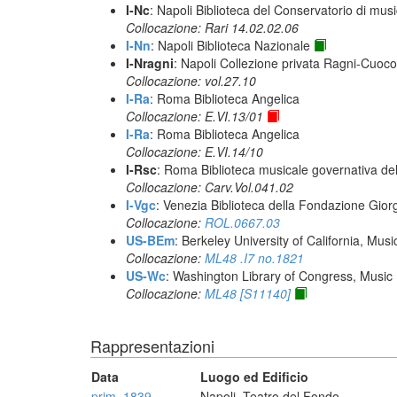
I-Nc
: Napoli Biblioteca del Conservatorio di musi
Collocazione: Rari 14.02.02.06
I-Nn
: Napoli Biblioteca Nazionale
I-Nragni
: Napoli Collezione privata Ragni-Cuoco
Collocazione: vol.27.10
I-Ra
: Roma Biblioteca Angelica
Collocazione: E.VI.13/01
I-Ra
: Roma Biblioteca Angelica
Collocazione: E.VI.14/10
I-Rsc
: Roma Biblioteca musicale governativa del
Collocazione: Carv.Vol.041.02
I-Vgc
: Venezia Biblioteca della Fondazione Giorg
Collocazione:
ROL.0667.03
US-BEm
: Berkeley University of California, Mus
Collocazione:
ML48 .I7 no.1821
US-Wc
: Washington Library of Congress, Music 
Collocazione:
ML48 [S11140]
Rappresentazioni
Data
Luogo ed Edificio
prim. 1839
Napoli, Teatro del Fondo