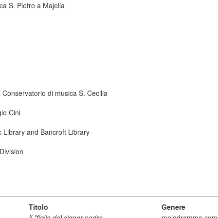
ca S. Pietro a Majella
 Conservatorio di musica S. Cecilia
io Cini
ic Library and Bancroft Library
Division
Titolo
Genere
Il *figlio del signor padre
melodramma com