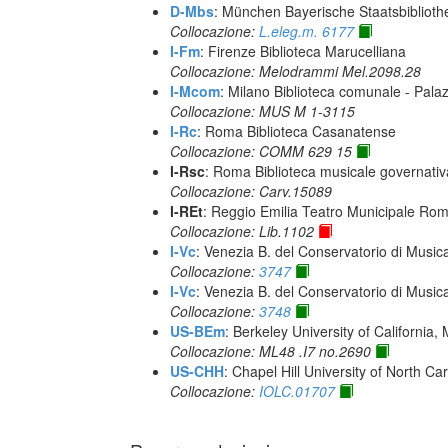
D-Mbs
: München Bayerische Staatsbiblioth
Collocazione:
L.eleg.m. 6177
I-Fm
: Firenze Biblioteca Marucelliana
Collocazione: Melodrammi Mel.2098.28
I-Mcom
: Milano Biblioteca comunale - Pal
Collocazione: MUS M 1-3115
I-Rc
: Roma Biblioteca Casanatense
Collocazione: COMM 629 15
I-Rsc
: Roma Biblioteca musicale governativa
Collocazione: Carv.15089
I-REt
: Reggio Emilia Teatro Municipale Romol
Collocazione: Lib.1102
I-Vc
: Venezia B. del Conservatorio di Musi
Collocazione:
3747
I-Vc
: Venezia B. del Conservatorio di Musi
Collocazione:
3748
US-BEm
: Berkeley University of California,
Collocazione: ML48 .I7 no.2690
US-CHH
: Chapel Hill University of North Car
Collocazione:
IOLC.01707