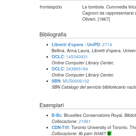
frontespizio
La tombola. Commedia lirica 
Cagnoni da rappresentarsi a
Olivieri, [1867]
Bibliografia
Libretti d'opera - UniPD
:
2714
Bellina, Anna Laura,
Libretti d'opera,
Univer
OCLC
:
145340931
Online Computer Library Center,
OCLC
:
243865184
Online Computer Library Center,
SBN
:
MUS0006132
SBN Catalogo del servizio bibliotecario naz
Esemplari
B-Bc
: Bruxelles Conservatoire Royal, Biblio
Collocazione:
21961
CDN-Ttfl
: Toronto University of Toronto, T
Collocazione: lib pam 00467