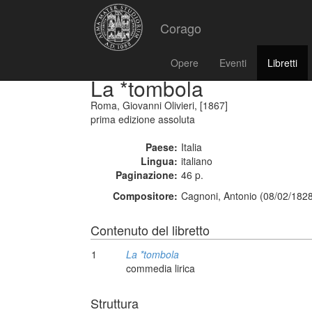
Corago
Opere
Eventi
Libretti
La *tombola
Roma, Giovanni Olivieri, [1867]
prima edizione assoluta
Paese:
Italia
Lingua:
italiano
Paginazione:
46 p.
Compositore:
Cagnoni, Antonio (08/02/1828
Contenuto del libretto
1
La *tombola
commedia lirica
Struttura