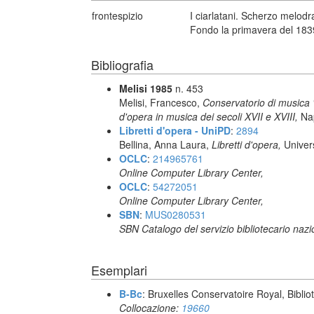
frontespizio
I ciarlatani. Scherzo melodr
Fondo la primavera del 1839
Bibliografia
Melisi 1985
n. 453
Melisi, Francesco,
Conservatorio di musica "S
d'opera in musica dei secoli XVII e XVIII,
Nap
Libretti d'opera - UniPD
:
2894
Bellina, Anna Laura,
Libretti d'opera,
Univer
OCLC
:
214965761
Online Computer Library Center,
OCLC
:
54272051
Online Computer Library Center,
SBN
:
MUS0280531
SBN Catalogo del servizio bibliotecario naz
Esemplari
B-Bc
: Bruxelles Conservatoire Royal, Biblio
Collocazione:
19660