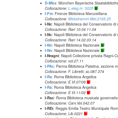
D-Mbs
: München Bayerische Staatsbiblioth
Collocazione:
L.eleg.m. 5025
I-Fm
: Firenze Biblioteca Marucelliana
Collocazione:
Melodrammi Mel.2165.25
I-Nc
: Napoli Biblioteca del Conservatorio di
Collocazione: Rari 10.04.11.04
I-Nc
: Napoli Biblioteca del Conservatorio di
Collocazione: Rari 14.02.03.14
I-Nn
: Napoli Biblioteca Nazionale
I-Nn
: Napoli Biblioteca Nazionale
I-Nragni
: Napoli Collezione privata Ragni-
Collocazione: vol.27.11
I-PAc
: Parma Biblioteca Palatina, sezione m
Collocazione: F. Libretti, sc.087.374
I-Ra
: Roma Biblioteca Angelica
Collocazione: E.VI.07/09
I-Ra
: Roma Biblioteca Angelica
Collocazione: E.VI.11/02
I-Rsc
: Roma Biblioteca musicale governativa
Collocazione: Carv.Vol.042.07
I-REt
: Reggio Emilia Teatro Municipale Romol
Collocazione: Lib.0221