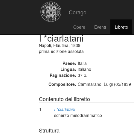
Corago
Opere
Eventi
Libretti
I *ciarlatani
Napoli, Flautina, 1839
prima edizione assoluta
Paese:
Italia
Lingua:
italiano
Paginazione:
37 p.
Compositore:
Cammarano, Luigi (05/1839 -
Contenuto del libretto
1
I *ciarlatani
scherzo melodrammatico
Struttura