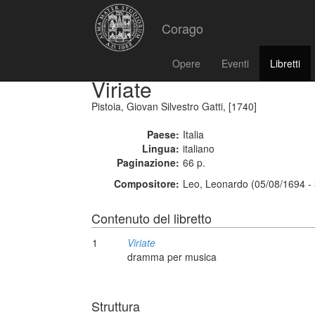
Corago
Opere
Eventi
Libretti
Viriate
Pistoia, Giovan Silvestro Gatti, [1740]
Paese:
Italia
Lingua:
italiano
Paginazione:
66 p.
Compositore:
Leo, Leonardo (05/08/1694 -
Contenuto del libretto
1
Viriate
dramma per musica
Struttura