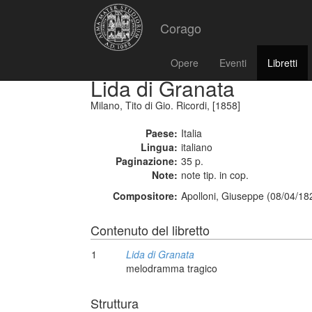
Corago
Opere
Eventi
Libretti
Lida di Granata
Milano, Tito di Gio. Ricordi, [1858]
Paese:
Italia
Lingua:
italiano
Paginazione:
35 p.
Note:
note tip. in cop.
Compositore:
Apolloni, Giuseppe (08/04/18
Contenuto del libretto
1
Lida di Granata
melodramma tragico
Struttura