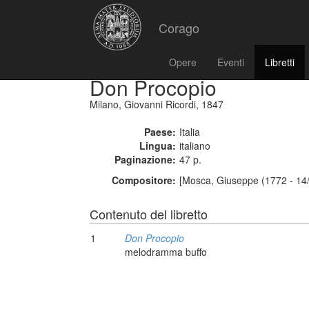
Corago
Opere
Eventi
Libretti
Don Procopio
Milano, Giovanni Ricordi, 1847
Paese:
Italia
Lingua:
italiano
Paginazione:
47 p.
Compositore:
[Mosca, Giuseppe (1772 - 14
Contenuto del libretto
1
Don Procopio
melodramma buffo