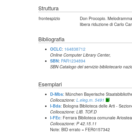
Struttura
frontespizio
Don Procopio. Melodramma b
libera riduzione di Carlo Ca
Bibliografia
OCLC
:
164838712
Online Computer Library Center,
SBN
:
PAR1234894
SBN Catalogo del servizio bibliotecario naz
Esemplari
D-Mbs
: München Bayerische Staatsbiblioth
Collocazione:
L.eleg.m. 5491
I-Bda
: Bologna Biblioteca delle Arti - Sezio
Collocazione: LIB. TOF.D
I-FEc
: Ferrara Biblioteca comunale Ariostea
Collocazione: P 42.15.11
Note: BID errato = FER0157342