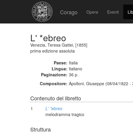
Corago
Opere
Eventi
Lib
L' *ebreo
Venezia, Teresa Gattei, [1855]
prima edizione assoluta
Paese:
Italia
Lingua:
italiano
Paginazione:
36 p.
Compositore:
Apolloni, Giuseppe (08/04/1822 -
Contenuto del libretto
1
L' *ebreo
melodramma tragico
Struttura