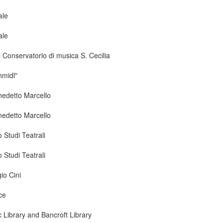
ale
ale
 Conservatorio di musica S. Cecilia
hmidl"
nedetto Marcello
nedetto Marcello
 Studi Teatrali
 Studi Teatrali
io Cini
ce
ic Library and Bancroft Library