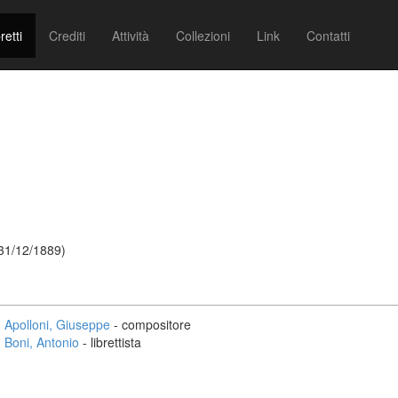
retti
Crediti
Attività
Collezioni
Link
Contatti
 31/12/1889)
Apolloni, Giuseppe
- compositore
Boni, Antonio
- librettista