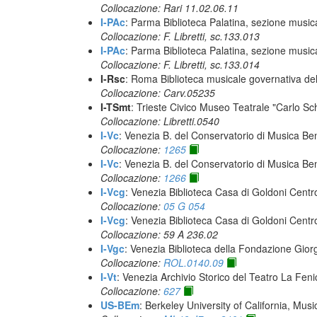
Collocazione: Rari 11.02.06.11
I-PAc
: Parma Biblioteca Palatina, sezione music
Collocazione: F. Libretti, sc.133.013
I-PAc
: Parma Biblioteca Palatina, sezione music
Collocazione: F. Libretti, sc.133.014
I-Rsc
: Roma Biblioteca musicale governativa del
Collocazione: Carv.05235
I-TSmt
: Trieste Civico Museo Teatrale "Carlo Sc
Collocazione: Libretti.0540
I-Vc
: Venezia B. del Conservatorio di Musica Be
Collocazione:
1265
I-Vc
: Venezia B. del Conservatorio di Musica Be
Collocazione:
1266
I-Vcg
: Venezia Biblioteca Casa di Goldoni Centro
Collocazione:
05 G 054
I-Vcg
: Venezia Biblioteca Casa di Goldoni Centro
Collocazione: 59 A 236.02
I-Vgc
: Venezia Biblioteca della Fondazione Giorg
Collocazione:
ROL.0140.09
I-Vt
: Venezia Archivio Storico del Teatro La Feni
Collocazione:
627
US-BEm
: Berkeley University of California, Mus