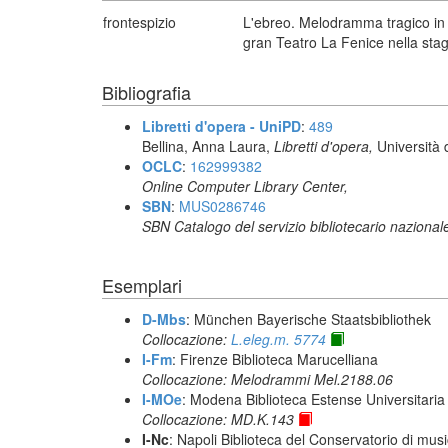
frontespizio
L'ebreo. Melodramma tragico in 
gran Teatro La Fenice nella stag
Bibliografia
Libretti d'opera - UniPD
:
489
Bellina, Anna Laura,
Libretti d'opera,
Università 
OCLC
:
162999382
Online Computer Library Center,
SBN
:
MUS0286746
SBN Catalogo del servizio bibliotecario nazional
Esemplari
D-Mbs
: München Bayerische Staatsbibliothek
Collocazione:
L.eleg.m. 5774
I-Fm
: Firenze Biblioteca Marucelliana
Collocazione: Melodrammi Mel.2188.06
I-MOe
: Modena Biblioteca Estense Universitaria
Collocazione: MD.K.143
I-Nc
: Napoli Biblioteca del Conservatorio di musi