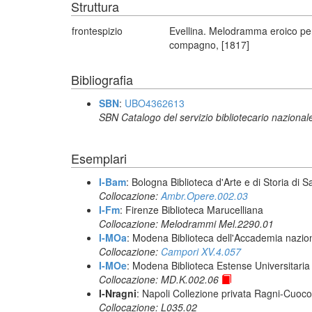
Struttura
frontespizio
Evellina. Melodramma eroico pe
compagno, [1817]
Bibliografia
SBN
:
UBO4362613
SBN Catalogo del servizio bibliotecario nazional
Esemplari
I-Bam
: Bologna Biblioteca d'Arte e di Storia di 
Collocazione:
Ambr.Opere.002.03
I-Fm
: Firenze Biblioteca Marucelliana
Collocazione: Melodrammi Mel.2290.01
I-MOa
: Modena Biblioteca dell'Accademia naziona
Collocazione:
Campori XV.4.057
I-MOe
: Modena Biblioteca Estense Universitaria
Collocazione: MD.K.002.06
I-Nragni
: Napoli Collezione privata Ragni-Cuoco
Collocazione: L035.02