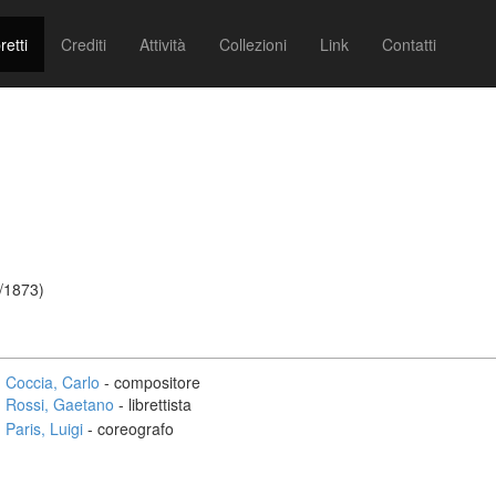
retti
Crediti
Attività
Collezioni
Link
Contatti
4/1873)
Coccia, Carlo
- compositore
Rossi, Gaetano
- librettista
Paris, Luigi
- coreografo