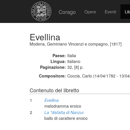
Corago
Opere
Eventi
Lib
Evellina
Modena, Geminiano Vincenzi e compagno, [1817]
Paese:
Italia
Lingua:
italiano
Paginazione:
32, [8] p.
Compositore:
Coccia, Carlo (14/04/1782 - 13/0
Contenuto del libretto
1
Evellina
melodramma eroico
2
La *disfatta di Nanzur
ballo di carattere eroico