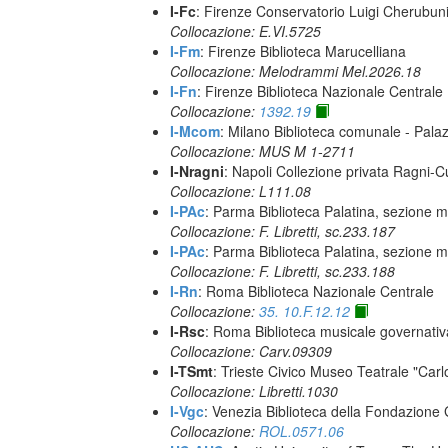
I-Fc
: Firenze Conservatorio Luigi Cherubun
Collocazione: E.VI.5725
I-Fm
: Firenze Biblioteca Marucelliana
Collocazione: Melodrammi Mel.2026.18
I-Fn
: Firenze Biblioteca Nazionale Centrale
Collocazione:
1392.19
I-Mcom
: Milano Biblioteca comunale - Pal
Collocazione: MUS M 1-2711
I-Nragni
: Napoli Collezione privata Ragni-
Collocazione: L111.08
I-PAc
: Parma Biblioteca Palatina, sezione m
Collocazione: F. Libretti, sc.233.187
I-PAc
: Parma Biblioteca Palatina, sezione m
Collocazione: F. Libretti, sc.233.188
I-Rn
: Roma Biblioteca Nazionale Centrale
Collocazione:
35. 10.F.12.12
I-Rsc
: Roma Biblioteca musicale governativa
Collocazione: Carv.09309
I-TSmt
: Trieste Civico Museo Teatrale "Carl
Collocazione: Libretti.1030
I-Vgc
: Venezia Biblioteca della Fondazione 
Collocazione:
ROL.0571.06