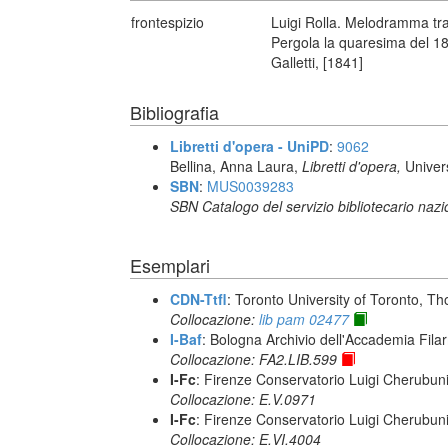
frontespizio
Luigi Rolla. Melodramma tragic
Pergola la quaresima del 1841
Galletti, [1841]
Bibliografia
Libretti d'opera - UniPD
:
9062
Bellina, Anna Laura,
Libretti d'opera,
Univer
SBN
:
MUS0039283
SBN Catalogo del servizio bibliotecario naz
Esemplari
CDN-Ttfl
: Toronto University of Toronto, T
Collocazione:
lib pam 02477
I-Baf
: Bologna Archivio dell'Accademia Fila
Collocazione: FA2.LIB.599
I-Fc
: Firenze Conservatorio Luigi Cherubun
Collocazione: E.V.0971
I-Fc
: Firenze Conservatorio Luigi Cherubun
Collocazione: E.VI.4004