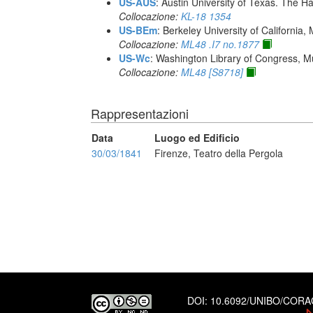
US-AUS
: Austin University of Texas. The
Collocazione:
KL-18 1354
US-BEm
: Berkeley University of California,
Collocazione:
ML48 .I7 no.1877
US-Wc
: Washington Library of Congress, Mu
Collocazione:
ML48 [S8718]
Rappresentazioni
Data
Luogo ed Edificio
30/03/1841
Firenze, Teatro della Pergola
DOI:
10.6092/UNIBO/COR