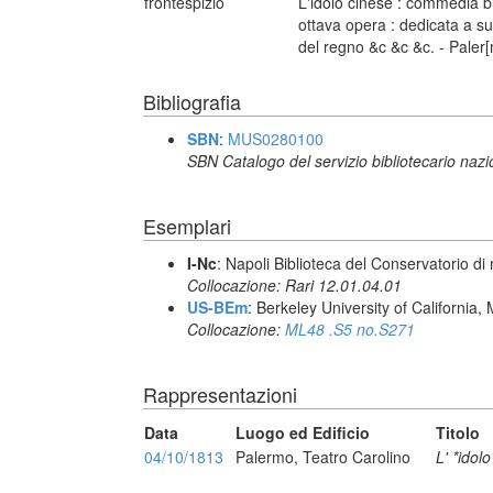
frontespizio
L'idolo cinese : commedia bu
ottava opera : dedicata a su
del regno &c &c &c. - Paler[
Bibliografia
SBN
:
MUS0280100
SBN Catalogo del servizio bibliotecario naz
Esemplari
I-Nc
: Napoli Biblioteca del Conservatorio di
Collocazione: Rari 12.01.04.01
US-BEm
: Berkeley University of California,
Collocazione:
ML48 .S5 no.S271
Rappresentazioni
Data
Luogo ed Edificio
Titolo
04/10/1813
Palermo, Teatro Carolino
L' *idol