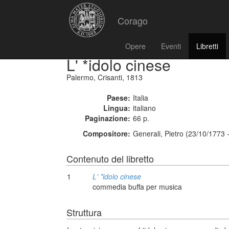
Corago
Opere
Eventi
Libretti
L' *idolo cinese
Palermo, Crisanti, 1813
Paese:
Italia
Lingua:
italiano
Paginazione:
66 p.
Compositore:
Generali, Pietro (23/10/1773 
Contenuto del libretto
1
L' *idolo cinese
commedia buffa per musica
Struttura