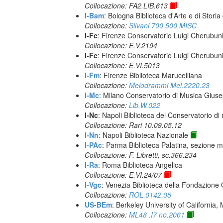
Collocazione: FA2.LIB.613
I-Bam
: Bologna Biblioteca d'Arte e di Storia
Collocazione:
Silvani.700.500.MISC
I-Fc
: Firenze Conservatorio Luigi Cherubun
Collocazione: E.V.2194
I-Fc
: Firenze Conservatorio Luigi Cherubun
Collocazione: E.VI.5013
I-Fm
: Firenze Biblioteca Marucelliana
Collocazione:
Melodrammi Mel.2220.23
I-Mc
: Milano Conservatorio di Musica Giuse
Collocazione:
Lib.W.022
I-Nc
: Napoli Biblioteca del Conservatorio di
Collocazione: Rari 10.09.05.12
I-Nn
: Napoli Biblioteca Nazionale
I-PAc
: Parma Biblioteca Palatina, sezione m
Collocazione: F. Libretti, sc.366.234
I-Ra
: Roma Biblioteca Angelica
Collocazione: E.VI.24/07
I-Vgc
: Venezia Biblioteca della Fondazione 
Collocazione:
ROL.0142.05
US-BEm
: Berkeley University of California,
Collocazione:
ML48 .I7 no.2061