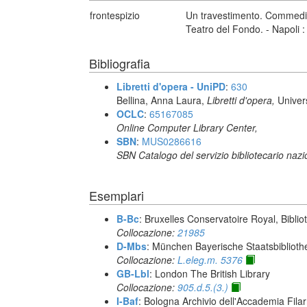
frontespizio
Un travestimento. Commedia 
Teatro del Fondo. - Napoli : 
Bibliografia
Libretti d'opera - UniPD
:
630
Bellina, Anna Laura,
Libretti d'opera,
Univer
OCLC
:
65167085
Online Computer Library Center,
SBN
:
MUS0286616
SBN Catalogo del servizio bibliotecario naz
Esemplari
B-Bc
: Bruxelles Conservatoire Royal, Biblio
Collocazione:
21985
D-Mbs
: München Bayerische Staatsbiblioth
Collocazione:
L.eleg.m. 5376
GB-Lbl
: London The British Library
Collocazione:
905.d.5.(3.)
I-Baf
: Bologna Archivio dell'Accademia Fila