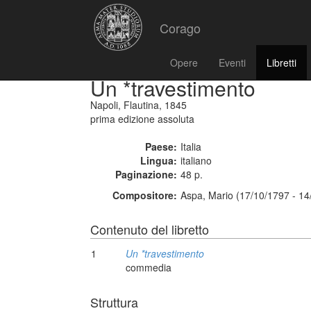
Corago
Opere
Eventi
Libretti
Un *travestimento
Napoli, Flautina, 1845
prima edizione assoluta
Paese:
Italia
Lingua:
italiano
Paginazione:
48 p.
Compositore:
Aspa, Mario (17/10/1797 - 14
Contenuto del libretto
1
Un *travestimento
commedia
Struttura