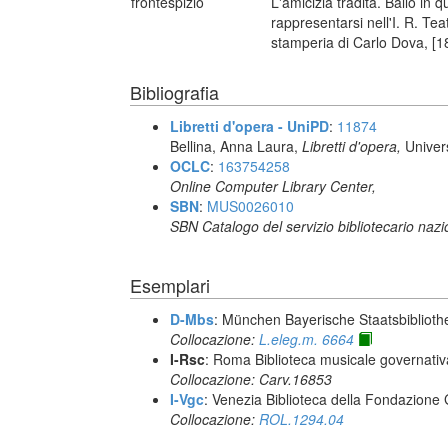
frontespizio
L'amicizia tradita. Ballo in
rappresentarsi nell'I. R. Tea
stamperia di Carlo Dova, [1
Bibliografia
Libretti d'opera - UniPD
:
11874
Bellina, Anna Laura,
Libretti d'opera,
Univer
OCLC
:
163754258
Online Computer Library Center,
SBN
:
MUS0026010
SBN Catalogo del servizio bibliotecario naz
Esemplari
D-Mbs
: München Bayerische Staatsbiblioth
Collocazione:
L.eleg.m. 6664
I-Rsc
: Roma Biblioteca musicale governativa
Collocazione: Carv.16853
I-Vgc
: Venezia Biblioteca della Fondazione 
Collocazione:
ROL.1294.04