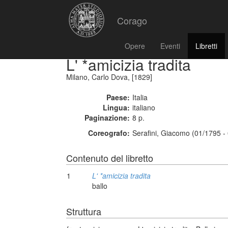
Corago
Opere
Eventi
Libretti
L' *amicizia tradita
Milano, Carlo Dova, [1829]
Paese:
Italia
Lingua:
italiano
Paginazione:
8 p.
Coreografo:
Serafini, Giacomo (01/1795 -
Contenuto del libretto
1
L' *amicizia tradita
ballo
Struttura