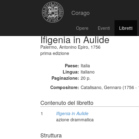
Corago
Opere
Eventi
Libretti
Ifigenia in Aulide
Palermo, Antonino Epiro, 1756
prima edizione
Paese:
Italia
Lingua:
italiano
Paginazione:
20 p.
Compositore:
Catalisano, Gennaro (1756 -
Contenuto del libretto
1
Ifigenia in Aulide
azione drammatica
Struttura