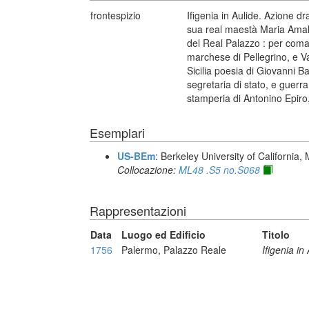
frontespizio
Ifigenia in Aulide. Azione d
sua real maestà Maria Amalia
del Real Palazzo : per coma
marchese di Pellegrino, e Va
Sicilia poesia di Giovanni Ba
segretaria di stato, e guerra
stamperia di Antonino Epiro
Esemplari
US-BEm
: Berkeley University of California,
Collocazione:
ML48 .S5 no.S068
Rappresentazioni
Data
Luogo ed Edificio
Titolo
1756
Palermo, Palazzo Reale
Ifigenia in