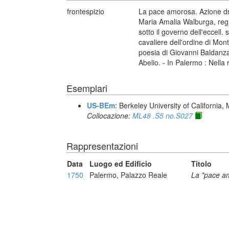
frontespizio
La pace amorosa. Azione dra
Maria Amalia Walburga, regin
sotto il governo dell'eccell
cavaliere dell'ordine di Mont
poesia di Giovanni Baldanza
Abelio. - In Palermo : Nella
Esemplari
US-BEm
: Berkeley University of California,
Collocazione:
ML48 .S5 no.S027
Rappresentazioni
Data
Luogo ed Edificio
Titolo
1750
Palermo, Palazzo Reale
La *pace a