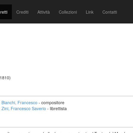
retti
Crediti
Attività
Collezioni
Link
Contatti
/1810)
Bianchi, Francesco
- compositore
Zini, Francesco Saverio
- librettista