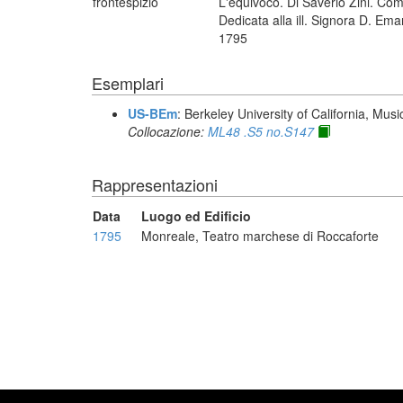
frontespizio
L'equivoco. Di Saverio Zini. Co
Dedicata alla ill. Signora D. Ema
1795
Esemplari
US-BEm
: Berkeley University of California, Mus
Collocazione:
ML48 .S5 no.S147
Rappresentazioni
Data
Luogo ed Edificio
1795
Monreale, Teatro marchese di Roccaforte