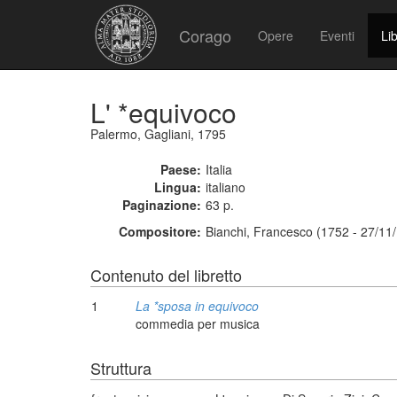
Corago
Opere
Eventi
Lib
L' *equivoco
Palermo, Gagliani, 1795
Paese:
Italia
Lingua:
italiano
Paginazione:
63 p.
Compositore:
Bianchi, Francesco (1752 - 27/11
Contenuto del libretto
1
La *sposa in equivoco
commedia per musica
Struttura