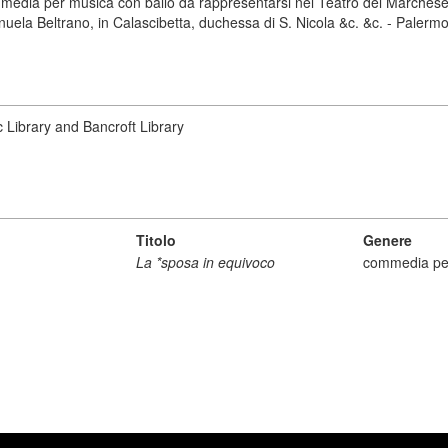
mmedia per musica con ballo da rappresentarsi nel Teatro del Marchese 
nuela Beltrano, in Calascibetta, duchessa di S. Nicola &c. &c. - Palermo 
ic Library and Bancroft Library
Titolo
Genere
La *sposa in equivoco
commedia pe