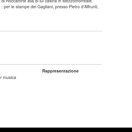
di Roccaforte alla di lui casina in Mezzomorreale.
: per le stampe del Gagliani, presso Pietro d'Affrunti,
Rappresentazione
r musica