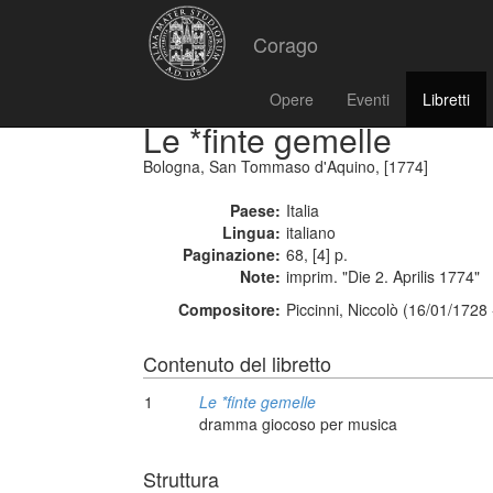
Corago
Opere
Eventi
Libretti
Le *finte gemelle
Bologna, San Tommaso d'Aquino, [1774]
Paese:
Italia
Lingua:
italiano
Paginazione:
68, [4] p.
Note:
imprim. "Die 2. Aprilis 1774"
Compositore:
Piccinni, Niccolò (16/01/1728
Contenuto del libretto
1
Le *finte gemelle
dramma giocoso per musica
Struttura