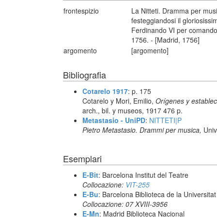
frontespizio
La Nitteti. Dramma per musi
festeggiandosi il gloriosissi
Ferdinando VI per comando d
1756. - [Madrid, 1756]
argomento
[argomento]
Bibliografia
Cotarelo 1917
: p. 175
Cotarelo y Mori, Emilio,
Orígenes y estable
arch., bil. y museos, 1917 476 p.
Metastasio - UniPD
:
NITTETI|P
Pietro Metastasio. Drammi per musica,
Univ
Esemplari
E-Bit
: Barcelona Institut del Teatre
Collocazione:
VIT-255
E-Bu
: Barcelona Biblioteca de la Universita
Collocazione: 07 XVIII-3956
E-Mn
: Madrid Biblioteca Nacional