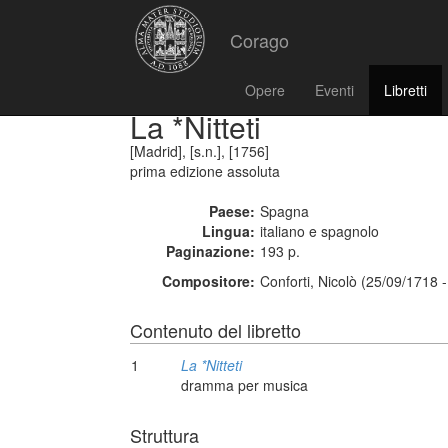
Corago
Opere
Eventi
Libretti
La *Nitteti
[Madrid], [s.n.], [1756]
prima edizione assoluta
Paese:
Spagna
Lingua:
italiano e spagnolo
Paginazione:
193 p.
Compositore:
Conforti, Nicolò (25/09/1718 
Contenuto del libretto
1
La *Nitteti
dramma per musica
Struttura