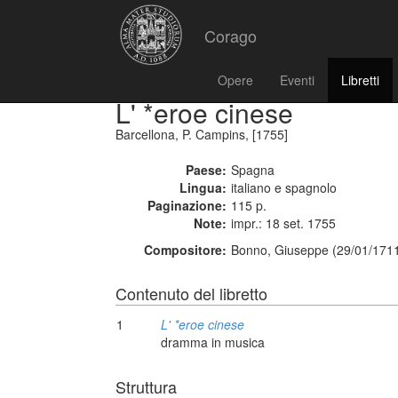
Corago
Opere
Eventi
Libretti
L' *eroe cinese
Barcellona, P. Campins, [1755]
Paese:
Spagna
Lingua:
italiano e spagnolo
Paginazione:
115 p.
Note:
impr.: 18 set. 1755
Compositore:
Bonno, Giuseppe (29/01/1711
Contenuto del libretto
1
L' *eroe cinese
dramma in musica
Struttura