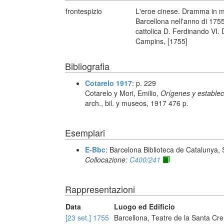
frontespizio
L'eroe cinese. Dramma in mus
Barcellona nell'anno di 1755
cattolica D. Ferdinando VI. D
Campins, [1755]
Bibliografia
Cotarelo 1917
: p. 229
Cotarelo y Mori, Emilio,
Orígenes y estable
arch., bil. y museos, 1917 476 p.
Esemplari
E-Bbc
: Barcelona Biblioteca de Catalunya,
Collocazione:
C400/241
Rappresentazioni
Data
Luogo ed Edificio
[23 set.] 1755
Barcellona, Teatre de la Santa Cr