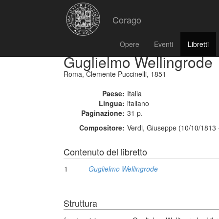
Corago
Opere
Eventi
Libretti
Guglielmo Wellingrode
Roma, Clemente Puccinelli, 1851
Paese:
Italia
Lingua:
italiano
Paginazione:
31 p.
Compositore:
Verdi, Giuseppe (10/10/1813 
Contenuto del libretto
1
Guglielmo Wellingrode
Struttura