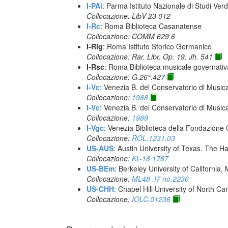
I-PAi
: Parma Istituto Nazionale di Studi Verd
Collocazione: LibV 23 012
I-Rc
: Roma Biblioteca Casanatense
Collocazione: COMM 629 6
I-Rig
: Roma Istituto Storico Germanico
Collocazione: Rar. Libr. Op. 19. Jh. 541
I-Rsc
: Roma Biblioteca musicale governativa
Collocazione: G.26°.427
I-Vc
: Venezia B. del Conservatorio di Musi
Collocazione:
1988
I-Vc
: Venezia B. del Conservatorio di Musi
Collocazione:
1989
I-Vgc
: Venezia Biblioteca della Fondazione 
Collocazione:
ROL.1231.03
US-AUS
: Austin University of Texas. The
Collocazione:
KL-18 1787
US-BEm
: Berkeley University of California,
Collocazione:
ML48 .I7 no.2236
US-CHH
: Chapel Hill University of North Car
Collocazione:
IOLC.01236