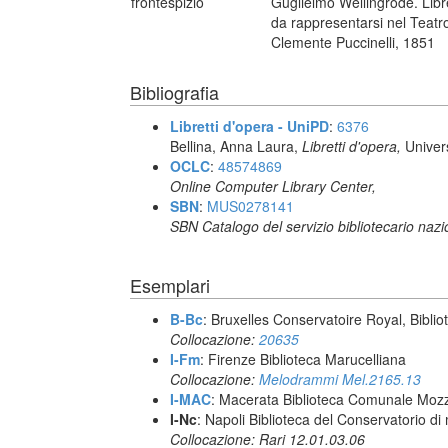
frontespizio
Guglielmo Wellingrode. Lib
da rappresentarsi nel Teatr
Clemente Puccinelli, 1851
Bibliografia
Libretti d'opera - UniPD
:
6376
Bellina, Anna Laura,
Libretti d'opera,
Univer
OCLC
:
48574869
Online Computer Library Center,
SBN
:
MUS0278141
SBN Catalogo del servizio bibliotecario naz
Esemplari
B-Bc
: Bruxelles Conservatoire Royal, Biblio
Collocazione:
20635
I-Fm
: Firenze Biblioteca Marucelliana
Collocazione:
Melodrammi Mel.2165.13
I-MAC
: Macerata Biblioteca Comunale Mozz
I-Nc
: Napoli Biblioteca del Conservatorio di
Collocazione: Rari 12.01.03.06