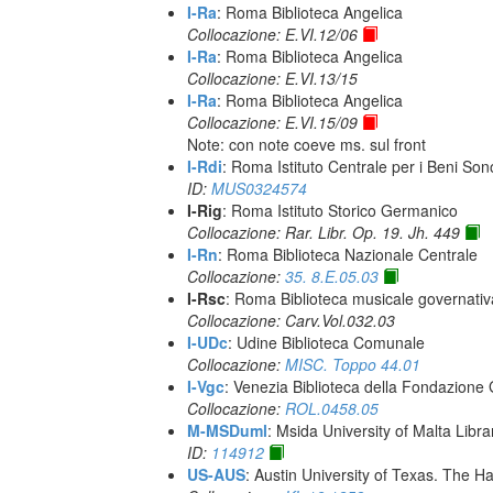
I-Ra
: Roma Biblioteca Angelica
Collocazione: E.VI.12/06
I-Ra
: Roma Biblioteca Angelica
Collocazione: E.VI.13/15
I-Ra
: Roma Biblioteca Angelica
Collocazione: E.VI.15/09
Note: con note coeve ms. sul front
I-Rdi
: Roma Istituto Centrale per i Beni Sono
ID:
MUS0324574
I-Rig
: Roma Istituto Storico Germanico
Collocazione: Rar. Libr. Op. 19. Jh. 449
I-Rn
: Roma Biblioteca Nazionale Centrale
Collocazione:
35. 8.E.05.03
I-Rsc
: Roma Biblioteca musicale governativa
Collocazione: Carv.Vol.032.03
I-UDc
: Udine Biblioteca Comunale
Collocazione:
MISC. Toppo 44.01
I-Vgc
: Venezia Biblioteca della Fondazione 
Collocazione:
ROL.0458.05
M-MSDuml
: Msida University of Malta Libra
ID:
114912
US-AUS
: Austin University of Texas. The