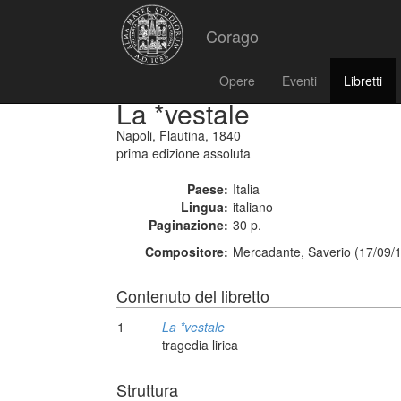
Corago
Opere
Eventi
Libretti
La *vestale
Napoli, Flautina, 1840
prima edizione assoluta
Paese:
Italia
Lingua:
italiano
Paginazione:
30 p.
Compositore:
Mercadante, Saverio (17/09/
Contenuto del libretto
1
La *vestale
tragedia lirica
Struttura