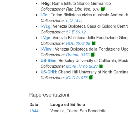
I-Rig
: Roma Istituto Storico Germanico
Collocazione: Rar. Libr. Ven. 670
I-Tci
: Torino Biblioteca civica musicale Andrea d
Collocazione:
L.O.1341
I-Vcg
: Venezia Biblioteca Casa di Goldoni Centro
Collocazione:
57 E 56.12
I-Vgc
: Venezia Biblioteca della Fondazione Giorg
Collocazione:
ROL.0578.08
I-Vlevi
: Venezia Biblioteca della Fondazione Ug
Collocazione:
Dramm.0376
US-BEm
: Berkeley University of California, Mus
Collocazione:
ML48 .I7 no.2027
US-CHH
: Chapel Hill University of North Carolina
Collocazione:
IOLC.01076
Rappresentazioni
Data
Luogo ed Edificio
1844
Venezia, Teatro San Benedetto