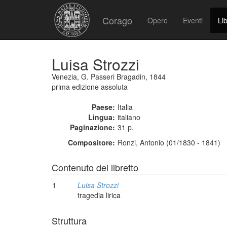
Corago
Opere
Eventi
Lib
Luisa Strozzi
Venezia, G. Passeri Bragadin, 1844
prima edizione assoluta
Paese:
Italia
Lingua:
italiano
Paginazione:
31 p.
Compositore:
Ronzi, Antonio (01/1830 - 1841)
Contenuto del libretto
1
Luisa Strozzi
tragedia lirica
Struttura