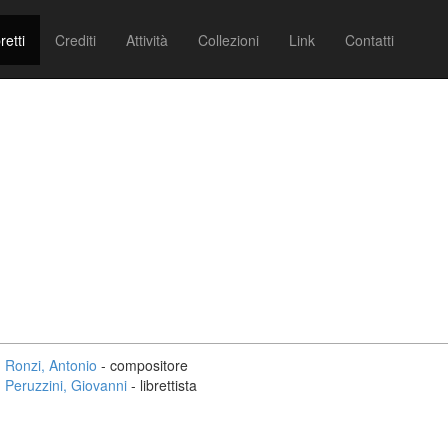
retti
Crediti
Attività
Collezioni
Link
Contatti
Ronzi, Antonio
- compositore
Peruzzini, Giovanni
- librettista