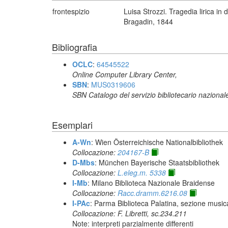
frontespizio
Luisa Strozzi. Tragedia lirica i
Bragadin, 1844
Bibliografia
OCLC
:
64545522
Online Computer Library Center,
SBN
:
MUS0319606
SBN Catalogo del servizio bibliotecario nazional
Esemplari
A-Wn
: Wien Österreichische Nationalbibliothek
Collocazione:
204167-B
D-Mbs
: München Bayerische Staatsbibliothek
Collocazione:
L.eleg.m. 5338
I-Mb
: Milano Biblioteca Nazionale Braidense
Collocazione:
Racc.dramm.6216.08
I-PAc
: Parma Biblioteca Palatina, sezione music
Collocazione: F. Libretti, sc.234.211
Note: interpreti parzialmente differenti