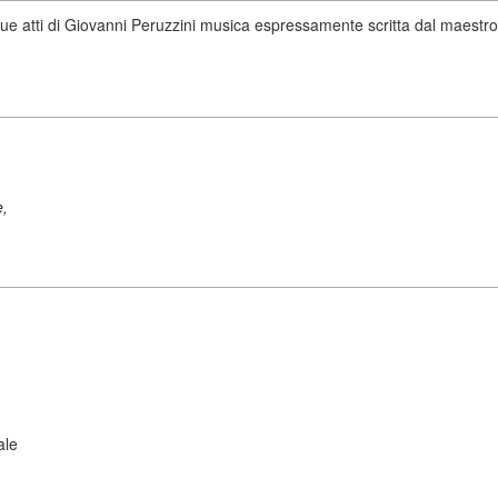
n due atti di Giovanni Peruzzini musica espressamente scritta dal maestr
e,
ale