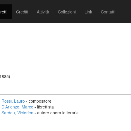
retti
Crediti
Attività
Collezioni
Link
Contatti
/1885)
Rossi, Lauro
- compositore
D'Arienzo, Marco
- librettista
Sardou, Victorien
- autore opera letteraria