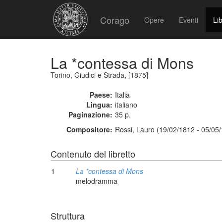
Corago
Opere
Eventi
Lib
La *contessa di Mons
Torino, Giudici e Strada, [1875]
Paese:
Italia
Lingua:
italiano
Paginazione:
35 p.
Compositore:
Rossi, Lauro (19/02/1812 - 05/05
Contenuto del libretto
1
La *contessa di Mons
melodramma
Struttura