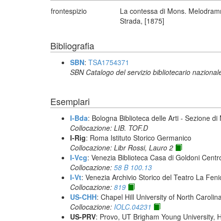
frontespizio
La contessa di Mons. Melodramma 
Strada, [1875]
Bibliografia
SBN
:
TSA1754371
SBN Catalogo del servizio bibliotecario nazional
Esemplari
I-Bda
: Bologna Biblioteca delle Arti - Sezione d
Collocazione: LIB. TOF.D
I-Rig
: Roma Istituto Storico Germanico
Collocazione: Libr Rossi, Lauro 2
I-Vcg
: Venezia Biblioteca Casa di Goldoni Centro
Collocazione:
58 B 100.13
I-Vt
: Venezia Archivio Storico del Teatro La Feni
Collocazione:
819
US-CHH
: Chapel Hill University of North Carolina
Collocazione:
IOLC.04231
US-PRV
: Provo, UT Brigham Young University, 