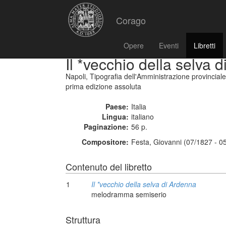
Corago
Opere
Eventi
Libretti
Il *vecchio della selva 
Napoli, Tipografia dell'Amministrazione provincial
prima edizione assoluta
Paese:
Italia
Lingua:
italiano
Paginazione:
56 p.
Compositore:
Festa, Giovanni (07/1827 - 0
Contenuto del libretto
1
Il *vecchio della selva di Ardenna
melodramma semiserio
Struttura