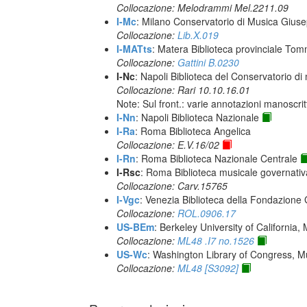
Collocazione: Melodrammi Mel.2211.09
I-Mc
: Milano Conservatorio di Musica Giuse
Collocazione:
Lib.X.019
I-MATts
: Matera Biblioteca provinciale Tom
Collocazione:
Gattini B.0230
I-Nc
: Napoli Biblioteca del Conservatorio di
Collocazione: Rari 10.10.16.01
Note: Sul front.: varie annotazioni manoscrit
I-Nn
: Napoli Biblioteca Nazionale
I-Ra
: Roma Biblioteca Angelica
Collocazione: E.V.16/02
I-Rn
: Roma Biblioteca Nazionale Centrale
I-Rsc
: Roma Biblioteca musicale governativa
Collocazione: Carv.15765
I-Vgc
: Venezia Biblioteca della Fondazione 
Collocazione:
ROL.0906.17
US-BEm
: Berkeley University of California,
Collocazione:
ML48 .I7 no.1526
US-Wc
: Washington Library of Congress, Mu
Collocazione:
ML48 [S3092]