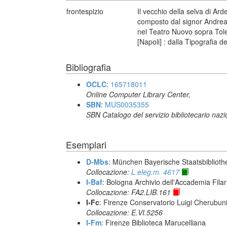
frontespizio
Il vecchio della selva di A
composto dal signor Andrea 
nel Teatro Nuovo sopra Tole
[Napoli] : dalla Tipografia 
Bibliografia
OCLC
:
165718011
Online Computer Library Center,
SBN
:
MUS0035355
SBN Catalogo del servizio bibliotecario naz
Esemplari
D-Mbs
: München Bayerische Staatsbiblioth
Collocazione:
L.eleg.m. 4617
I-Baf
: Bologna Archivio dell'Accademia Fila
Collocazione: FA2.LIB.161
I-Fc
: Firenze Conservatorio Luigi Cherubun
Collocazione: E.VI.5256
I-Fm
: Firenze Biblioteca Marucelliana