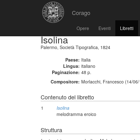
Corago
Opere
Eventi
Libretti
Isolina
Palermo, Società Tipografica, 1824
Paese:
Italia
Lingua:
italiano
Paginazione:
48 p.
Compositore:
Morlacchi, Francesco (14/06/
Contenuto del libretto
1
Isolina
melodramma eroico
Struttura