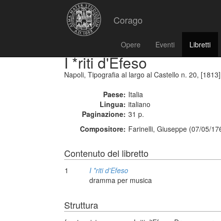
Corago
Opere
Eventi
Libretti
I *riti d'Efeso
Napoli, Tipografia al largo al Castello n. 20, [1813]
Paese:
Italia
Lingua:
italiano
Paginazione:
31 p.
Compositore:
Farinelli, Giuseppe (07/05/17
Contenuto del libretto
1
I *riti d'Efeso
dramma per musica
Struttura