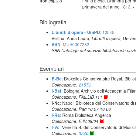
frontespizio
I riti d'Efeso. Dramma per m
primavera del anno 1813. - N
Bibliografia
Libretti d'opera - UniPD
:
10545
Bellina, Anna Laura,
Libretti d'opera,
Univer
SBN
:
MUS0007282
SBN Catalogo del servizio bibliotecario naz
Esemplari
B-Bc
: Bruxelles Conservatoire Royal, Biblio
Collocazione:
21576
I-Baf
: Bologna Archivio dell'Accademia Fila
Collocazione: FA2.LIB.111
I-Nc
: Napoli Biblioteca del Conservatorio di
Collocazione: Rari 10.07.16.06
I-Ra
: Roma Biblioteca Angelica
Collocazione: E.IV.08/04
I-Vc
: Venezia B. del Conservatorio di Musi
Collocazione:
3240