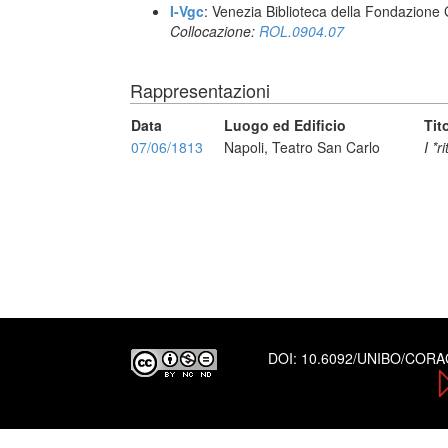
I-Vgc
: Venezia Biblioteca della Fondazione 
Collocazione:
ROL.0904.07
Rappresentazioni
Data
Luogo ed Edificio
Tit
07/06/1813
Napoli, Teatro San Carlo
I *r
DOI:
10.6092/UNIBO/COR